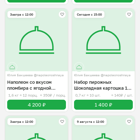
Завтра c 12:00
Сегодня с 15:00
Юлия Бакшеева @napoleonoshnaya
Юлия Бакшеева @napoleonoshnaya
Наполеон со вкусом
Набор пирожных
пломбира с ягодной
Шоколадная картошка 10
начинкой
шт.
1,6 кг
≈ 12 порц.
≈ 350₽ / порц.
0,7 кг
≈ 10 шт.
≈ 140₽ / шт.
4 200 ₽
1 400 ₽
Завтра c 12:00
9 августа с 12:00