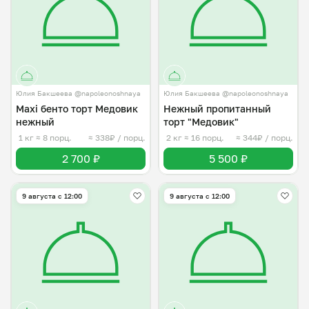
Юлия Бакшеева @napoleonoshnaya
Юлия Бакшеева @napoleonoshnaya
Maxi бенто торт Медовик
Нежный пропитанный
нежный
торт "Медовик"
1 кг
≈ 8 порц.
≈ 338₽ / порц.
2 кг
≈ 16 порц.
≈ 344₽ / порц.
2 700 ₽
5 500 ₽
9 августа с 12:00
9 августа с 12:00