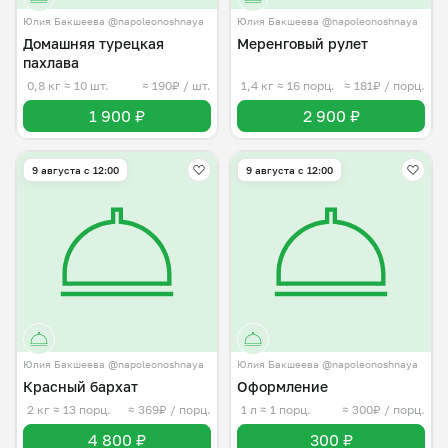
Юлия Бакшеева @napoleonoshnaya
Юлия Бакшеева @napoleonoshnaya
Домашняя турецкая
Меренговый рулет
пахлава
0,8 кг
≈ 10 шт.
≈ 190₽ / шт.
1,4 кг
≈ 16 порц.
≈ 181₽ / порц.
1 900 ₽
2 900 ₽
9 августа с 12:00
9 августа с 12:00
Юлия Бакшеева @napoleonoshnaya
Юлия Бакшеева @napoleonoshnaya
Красный бархат
Оформление
2 кг
≈ 13 порц.
≈ 369₽ / порц.
1 л
≈ 1 порц.
≈ 300₽ / порц.
4 800 ₽
300 ₽