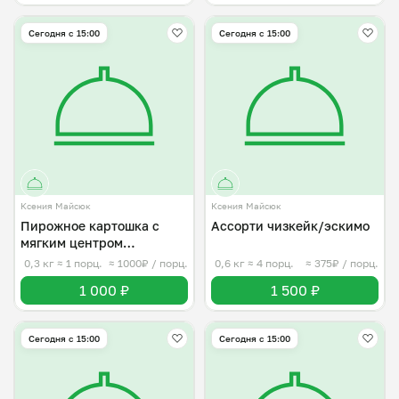
Сегодня с 15:00
Сегодня с 15:00
Ксения Майсюк
Ксения Майсюк
Пирожное картошка с
Ассорти чизкейк/эскимо
мягким центром
внутри,Для приятных
0,3 кг
≈ 1 порц.
≈ 1000₽ / порц.
0,6 кг
≈ 4 порц.
≈ 375₽ / порц.
встреч
1 000 ₽
1 500 ₽
Сегодня с 15:00
Сегодня с 15:00