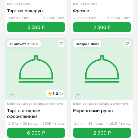
Ксения Майсюк
Ксения Майсюк
Торт из макарун
Фрезье
1 кг
≈ 27 шт.
≈ 203₽ / шт.
0,1 кг
≈ 1 шт.
≈ 2500₽ / шт.
5 500 ₽
2 500 ₽
12 августа с 10:00
Завтра c 10:00
5.0
(1)
Юлия Бакшеева @napoleonoshnaya
Юлия Бакшеева @napoleonoshnaya
Торт с ягодным
Меренговый рулет
оформлением
2,5 кг
≈ 20 порц.
≈ 300₽ / порц.
1,4 кг
≈ 16 порц.
≈ 181₽ / порц.
6 000 ₽
2 900 ₽