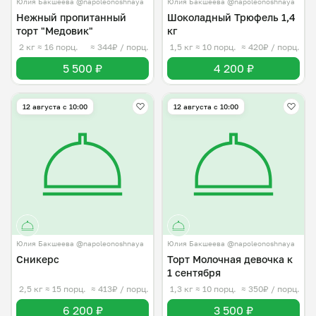
Юлия Бакшеева @napoleonoshnaya
Юлия Бакшеева @napoleonoshnaya
Нежный пропитанный
Шоколадный Трюфель 1,4
торт "Медовик"
кг
2 кг
≈ 16 порц.
≈ 344₽ / порц.
1,5 кг
≈ 10 порц.
≈ 420₽ / порц.
5 500 ₽
4 200 ₽
12 августа с 10:00
12 августа с 10:00
Юлия Бакшеева @napoleonoshnaya
Юлия Бакшеева @napoleonoshnaya
Сникерс
Торт Молочная девочка к
1 сентября
2,5 кг
≈ 15 порц.
≈ 413₽ / порц.
1,3 кг
≈ 10 порц.
≈ 350₽ / порц.
6 200 ₽
3 500 ₽