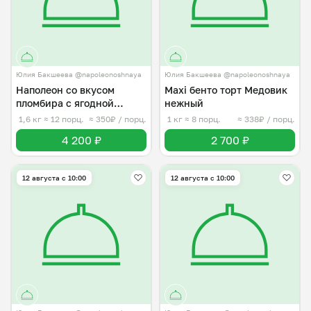
Юлия Бакшеева @napoleonoshnaya
Юлия Бакшеева @napoleonoshnaya
Наполеон со вкусом
Maxi бенто торт Медовик
пломбира с ягодной
нежный
начинкой
1,6 кг
≈ 12 порц.
≈ 350₽ / порц.
1 кг
≈ 8 порц.
≈ 338₽ / порц.
4 200 ₽
2 700 ₽
12 августа с 10:00
12 августа с 10:00