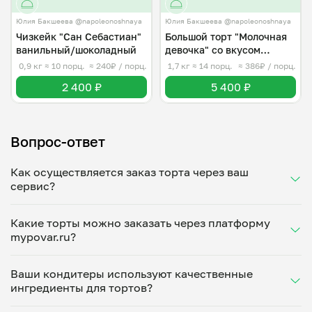
Юлия Бакшеева @napoleonoshnaya
Юлия Бакшеева @napoleonoshnaya
Чизкейк "Сан Себастиан"
Большой торт "Молочная
ванильный/шоколадный
девочка" со вкусом
пломбира
0,9 кг
≈ 10 порц.
≈ 240₽ / порц.
1,7 кг
≈ 14 порц.
≈ 386₽ / порц.
2 400 ₽
5 400 ₽
Вопрос-ответ
Как осуществляется заказ торта через ваш
сервис?
Заказать торты на праздничный стол можно просто
Какие торты можно заказать через платформу
введя слово “торт” в поисковой строке на
mypovar.ru?
платформе mypovar.ru Для этого выберите
понравившийся вариант, время доставки и адрес
На сайте представлены вкусные торты в
получателя. Вам придет уведомление о том, что
Ваши кондитеры используют качественные
ассортименте — от фруктовых, ягодных,
повар принял заказ. Для отслеживания процесса
ингредиенты для тортов?
традиционных шоколадных и бисквитных с кремом
приготовления используйте Личный кабинет.
до натуральных творожных и медовых. Вы можете