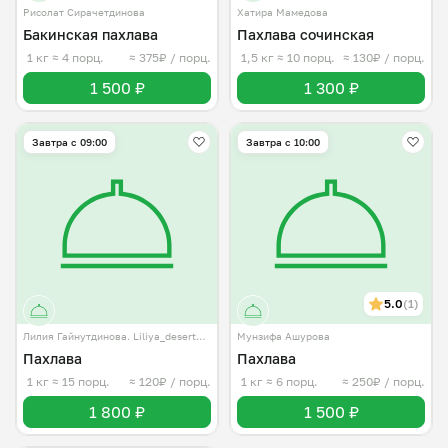
Рисолат Сирачетдинова
Хатира Мамедова
Бакинская пахлава
Пахлава сочинская
1 кг
≈ 4 порц.
≈ 375₽ / порц.
1,5 кг
≈ 10 порц.
≈ 130₽ / порц.
1 500 ₽
1 300 ₽
Завтра c 09:00
Завтра c 10:00
5.0
(1)
Лилия Гайнутдинова. Liliya_desert_72
Мунзифа Ашурова
Пахлава
Пахлава
1 кг
≈ 15 порц.
≈ 120₽ / порц.
1 кг
≈ 6 порц.
≈ 250₽ / порц.
1 800 ₽
1 500 ₽