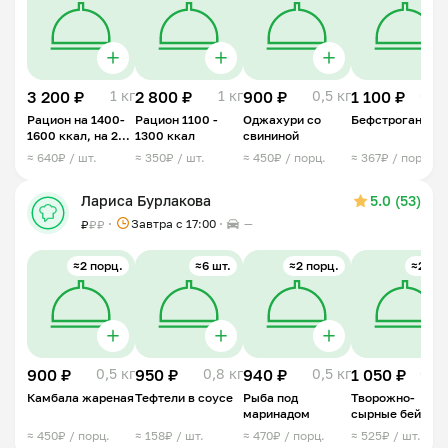
3 200 ₽
1 кг
2 800 ₽
1 кг
900 ₽
0,5 кг
1 100 ₽
0,5 
Рацион на 1400-
Рацион 1100 -
Оджахури со
Бефстроганов
1600 ккал, на 2
1300 ккал
свининой
дня
≈ 640₽ / шт.
≈ 350₽ / шт.
≈ 450₽ / порц.
≈ 367₽ / порц.
Лариса Бурлакова
5.0 (53)
Завтра c 17:00
—
₽
₽
₽
≈2 порц.
≈6 шт.
≈2 порц.
≈2 шт.
900 ₽
0,5 кг
950 ₽
0,8 кг
940 ₽
0,5 кг
1 050 ₽
0,5 
Камбала жареная
Тефтели в соусе
Рыба под
Творожно-
маринадом
сырные бейглы
ПП
≈ 450₽ / порц.
≈ 158₽ / шт.
≈ 470₽ / порц.
≈ 525₽ / шт.