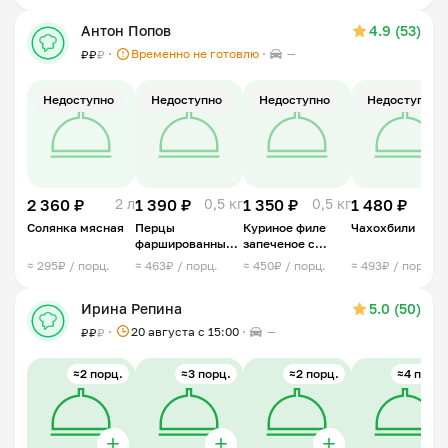
Антон Попов
4.9 (53)
Временно не готовлю
—
₽
₽
₽
Недоступно
Недоступно
Недоступно
Недоступно
2 360 ₽
2 л
1 390 ₽
0,5 кг
1 350 ₽
0,5 кг
1 480 ₽
0,7 
Солянка мясная
Перцы
Куриное филе
Чахохбили
фаршированные
запеченое с
запечённые
ананасом
≈ 295₽ / порц.
≈ 463₽ / порц.
≈ 450₽ / порц.
≈ 493₽ / порц.
Ирина Репина
5.0 (50)
20 августа с 15:00
—
₽
₽
₽
≈2 порц.
≈3 порц.
≈2 порц.
≈4 порц.