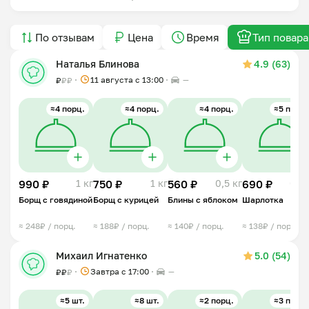
По отзывам
Цена
Время
Тип повара
Наталья Блинова
4.9 (63)
11 августа с 13:00
—
₽
₽
₽
≈4 порц.
≈4 порц.
≈4 порц.
≈5 порц.
990 ₽
1 кг
750 ₽
1 кг
560 ₽
0,5 кг
690 ₽
0,5 
Борщ с говядиной
Борщ с курицей
Блины с яблоком
Шарлотка
≈ 248₽ / порц.
≈ 188₽ / порц.
≈ 140₽ / порц.
≈ 138₽ / порц.
Михаил Игнатенко
5.0 (54)
Завтра c 17:00
—
₽
₽
₽
≈5 шт.
≈8 шт.
≈2 порц.
≈3 порц.