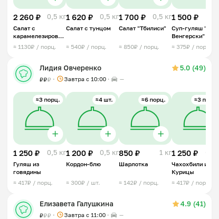
2 260 ₽
0,5 кг
1 620 ₽
0,5 кг
1 700 ₽
0,5 кг
1 500 ₽
1 
Салат с
Салат с тунцом
Салат "Тбилиси"
Суп-гуляш "По-
карамелезированной
Венгерски"
грушей и сыром
≈ 1130₽ / порц.
≈ 540₽ / порц.
≈ 850₽ / порц.
≈ 375₽ / порц.
Бри
Лидия Овчеренко
5.0 (49)
Завтра c 10:00
—
₽
₽
₽
≈3 порц.
≈4 шт.
≈6 порц.
≈3 порц.
1 250 ₽
0,5 кг
1 200 ₽
0,5 кг
850 ₽
1 кг
1 250 ₽
0,9 
Гуляш из
Кордон-блю
Шарлотка
Чахохбили из
говядины
Курицы
≈ 417₽ / порц.
≈ 300₽ / шт.
≈ 142₽ / порц.
≈ 417₽ / порц.
Елизавета Галушкина
4.9 (41)
Завтра c 11:00
—
₽
₽
₽