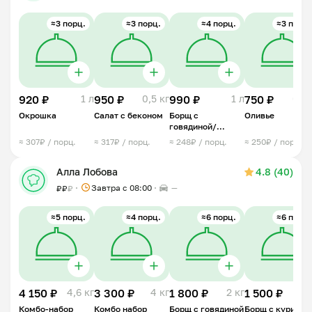
≈3 порц.
≈3 порц.
≈4 порц.
≈3 порц.
920 ₽
1 л
950 ₽
0,5 кг
990 ₽
1 л
750 ₽
0,5 
Окрошка
Салат с беконом
Борщ с
Оливье
говядиной/
свининой
≈ 307₽ / порц.
≈ 317₽ / порц.
≈ 248₽ / порц.
≈ 250₽ / порц.
Алла Лобова
4.8 (40)
Завтра c 08:00
—
₽
₽
₽
≈5 порц.
≈4 порц.
≈6 порц.
≈6 порц.
4 150 ₽
4,6 кг
3 300 ₽
4 кг
1 800 ₽
2 кг
1 500 ₽
2 
Комбо-набор
Комбо набор
Борщ с говядиной
Борщ с курицей