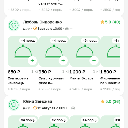
салат+ суп +
второе блюдо
≈ 830₽ / порц.
≈ 825₽ / порц.
≈ 300₽ / порц.
≈ 250₽ / порц.
Любовь Сидоренко
5.0 (40)
Завтра c 10:00
—
₽
₽
₽
≈4 порц.
≈4 порц.
≈5 порц.
≈6 порц.
650 ₽
1 кг
950 ₽
1 кг
1 200 ₽
1 кг
1 500 ₽
0,6 
Суп пюре из
Суп с куриным
Манты Экстра
Фирменное мяс
чечевицы
филе и
по "Леонтьевск
чесночными
≈ 163₽ / порц.
≈ 238₽ / порц.
≈ 240₽ / порц.
≈ 250₽ / порц.
рулетиками
Юлия Земская
5.0 (36)
12 августа с 08:00
—
₽
₽
₽
≈4 порц.
≈2 порц.
≈4 порц.
≈10 шт.