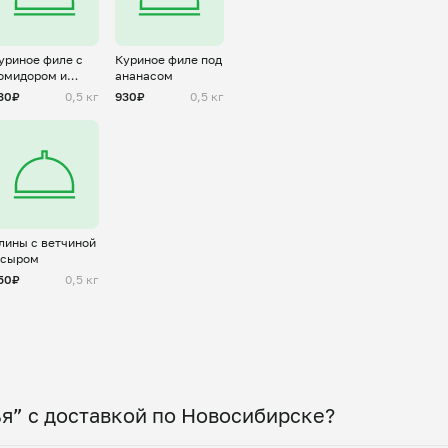
уриное филе с
Куриное филе под
омидором и
ананасом
ыром
30₽
0,5 кг
930₽
0,5 кг
лины с ветчиной
 сыром
50₽
0,5 кг
я” с доставкой по Новосибирске?