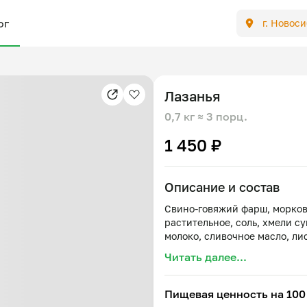
ог
г. Новос
Лазанья
0,7 кг
≈ 3 порц.
1 450 ₽
Описание и состав
Свино-говяжий фарш, морковь
растительное, соль, хмели су
Читать далее...
Пищевая ценность на 100 