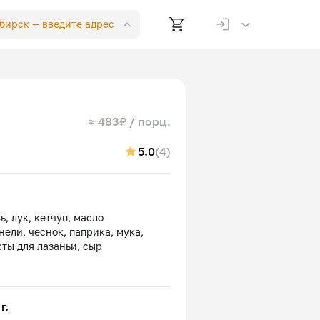
ибирск —
введите адрес
≈ 483₽ / порц.
5.0
(4)
, лук, кетчуп, масло
нели, чеснок, паприка, мука,
г.