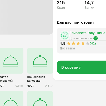
315
14,7
Ккал
Белки
Для вас приготовит
Елизавета Галушкина
Домашний повар
4.9
(41)
Доставка
В корзину
алат с
Шоколадная
олбаской
колбаска
50₽
0,5 кг
490₽
0,3 кг