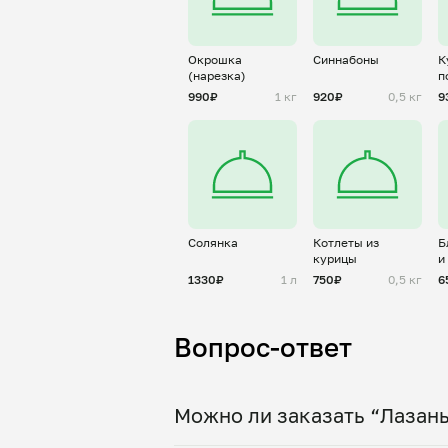
Окрошка
Синнабоны
К
(нарезка)
п
с
990₽
1 кг
920₽
0,5 кг
9
Солянка
Котлеты из
Б
курицы
и
1330₽
1 л
750₽
0,5 кг
6
Вопрос-ответ
Можно ли заказать “Лазань