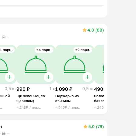
⠀
4.8 (80)
—
1 порц.
≈4 порц.
≈2 порц.
≈2 порц.
0,5 кг
990 ₽
1 л
1 090 ₽
0,5 кг
490 ₽
0,3 кг
1
ашней
Щи зеленые( со
Поджарка из
Салат с хрустящими
Б
щавелем)
свинины
баклажанами
(
к
ц.
≈ 248₽ / порц.
≈ 545₽ / порц.
≈ 245₽ / порц.
≈
н
5.0 (79)
—