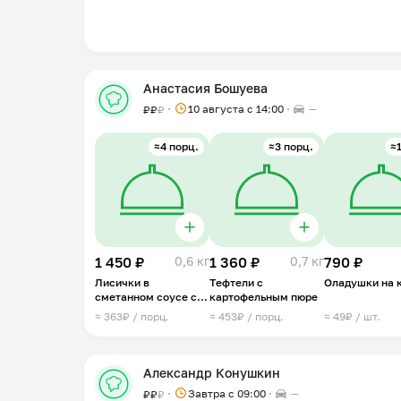
Анастасия Бошуева
10 августа с 14:00
—
₽
₽
₽
≈4 порц.
≈3 порц.
≈1
1 450 ₽
0,6 кг
1 360 ₽
0,7 кг
790 ₽
Лисички в
Тефтели с
Оладушки на 
сметанном соусе с
картофельным пюре
картофелем
≈ 363₽ / порц.
≈ 453₽ / порц.
≈ 49₽ / шт.
Александр Конушкин
Завтра c 09:00
—
₽
₽
₽