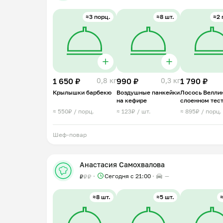
≈3 порц.
≈8 шт.
≈2 
1 650 ₽
0,8 кг
990 ₽
0,3 кг
1 790 ₽
Крылышки барбекю
Воздушные панкейки
Лосось Веллин
на кефире
слоенном тест
шпинатом
≈ 550₽ / порц.
≈ 123₽ / шт.
≈ 895₽ / порц.
Шеф-повар
Анастасия Самохвалова
Сегодня с 21:00
—
₽
₽
₽
≈8 шт.
≈5 шт.
≈