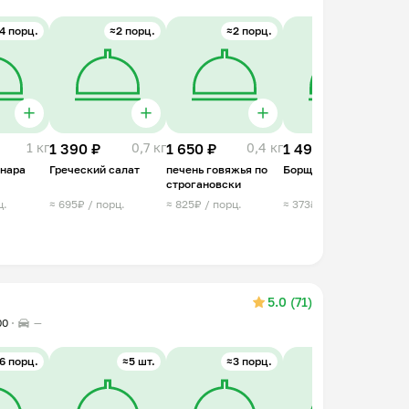
4 порц.
≈2 порц.
≈2 порц.
≈4 порц.
1 кг
1 390 ₽
0,7 кг
1 650 ₽
0,4 кг
1 490 ₽
1 кг
1
онара
Греческий салат
печень говяжья по
Борщ
К
строгановски
д
ф
ц.
≈ 695₽ / порц.
≈ 825₽ / порц.
≈ 373₽ / порц.
≈
5.0 (71)
00
—
6 порц.
≈5 шт.
≈3 порц.
≈4 порц.