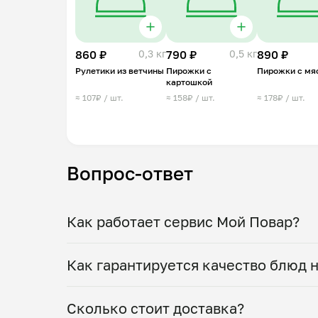
860 ₽
0,3 кг
790 ₽
0,5 кг
890 ₽
Рулетики из ветчины
Пирожки с
Пирожки с мя
картошкой
≈ 107₽ / шт.
≈ 158₽ / шт.
≈ 178₽ / шт.
Вопрос-ответ
Как работает сервис Мой Повар?
Мы помогаем найти проверенных повар
Как гарантируется качество блюд н
понравившегося повара и меню, а зате
ужин. Можно оставить комментарий к з
Приготовлением блюд занимаются тол
Сколько стоит доставка?
вашим предпочтениям. Воспользуйтесь
гарантируем качество! Перед стартом 