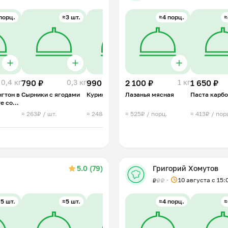
порц.
≈3 шт.
≈4 порц.
≈4 порц.
≈2 порц.
≈
0,4 кг
790 ₽
0,3 кг
990 ₽
2 100 ₽
1 кг
1 250 ₽
1 кг
1 650 ₽
0,4 кг
гтон в
Сырники с ягодами
Куриный суп лапша
Лазанья мясная
Куриные оладьи с
Паста карб
е со
соусом тар тар
≈ 263₽ / шт.
≈ 248₽ / порц.
≈ 525₽ / порц.
≈ 625₽ / порц.
≈ 413₽ / пор
⠀
5.0 (79)
Григорий Хомутов
10 августа с 15:
₽
₽
₽
5 шт.
≈5 шт.
≈1 порц.
≈4 порц.
≈3 порц.
≈