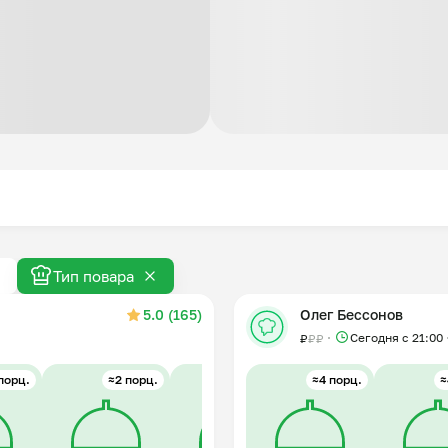
Тип повара
5.0 (165)
Олег Бессонов
Сегодня с 21:00
₽
₽
₽
порц.
≈2 порц.
≈4 порц.
≈4 порц.
≈2 порц.
≈