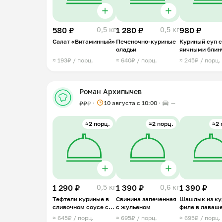
580 ₽
0,5 кг
1 280 ₽
0,5 кг
980 ₽
Салат «Витаминный»
Печеночно-куриные
Куриный суп с
оладьи
яичными блин
≈ 193₽ / порц.
≈ 640₽ / порц.
≈ 245₽ / порц.
Роман Архипычев
10 августа с 10:00
—
₽
₽
₽
≈2 порц.
≈2 порц.
≈2 
1 290 ₽
0,5 кг
1 390 ₽
0,6 кг
1 390 ₽
Тефтели куриные в
Свинина запеченная
Шашлык из ку
сливочном соусе с
с жульеном
филе в лаваш
грибами
≈ 645₽ / порц.
≈ 695₽ / порц.
≈ 695₽ / порц.