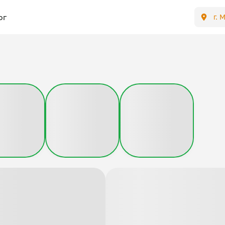
ог
г. 