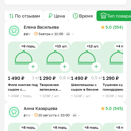
По отзывам
Цена
Время
Тип повара
Елена Васильева
5.0 (554)
Завтра c 11:00
—
₽
₽
₽
≈6 порц.
≈10 шт.
≈12 шт.
≈4 порц.
1 490 ₽
1 кг
1 290 ₽
0,8 кг
1 490 ₽
0,5 кг
1 290 ₽
1 
Филе минтая под
Творожная
Шампиньоны с
Тушеная курица
сыром с
запеканка
сыром в беконе
помидорами и
помидором
сердечками с
картофелем
≈ 248₽ / порц.
≈ 129₽ / шт.
≈ 124₽ / шт.
≈ 323₽ / порц.
ягодами
Анна Казарцева
5.0 (545)
10 августа с 10:00
—
₽
₽
₽
≈8 порц.
≈8 порц.
≈8 порц.
≈8 порц.