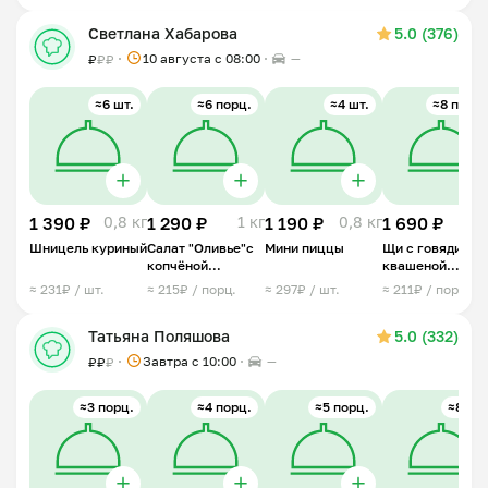
Светлана Хабарова
5.0 (376)
10 августа с 08:00
—
₽
₽
₽
≈6 шт.
≈6 порц.
≈4 шт.
≈8 порц.
1 390 ₽
0,8 кг
1 290 ₽
1 кг
1 190 ₽
0,8 кг
1 690 ₽
2 
Шницель куриный
Салат "Оливье"с
Мини пиццы
Щи с говядиной
копчёной
квашеной
колбасой
капустой
≈ 231₽ / шт.
≈ 215₽ / порц.
≈ 297₽ / шт.
≈ 211₽ / порц.
Татьяна Поляшова
5.0 (332)
Завтра c 10:00
—
₽
₽
₽
≈3 порц.
≈4 порц.
≈5 порц.
≈8 шт.