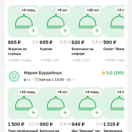
≈4 порц.
≈6 шт.
≈20 шт.
≈3 порц.
865 ₽
1 кг
695 ₽
0,5 кг
620 ₽
0,5 кг
590 ₽
0,5 
Жаркое из
Курник
Блинчики на
Салат "Винегрет
курицы
кефире
≈ 216₽ / порц.
≈ 115₽ / шт.
≈ 31₽ / шт.
≈ 197₽ / порц.
Мария Бурдейных
5.0 (199)
Завтра c 13:00
—
₽
₽
₽
≈12 порц.
≈6 шт.
≈4 порц.
≈4 порц.
1 500 ₽
1,1 кг
990 ₽
0,6 кг
949 ₽
1 кг
1 319 ₽
1 
Торт печёночный
Биточки из
Щи "Зимние" по-
Запеканка