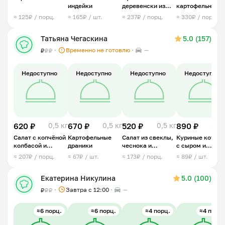
индейки
деревенски из
картофельная с
квашеной
фаршем
≈ 125₽ / порц.
≈ 165₽ / шт.
≈ 237₽ / порц.
≈ 330₽ / порц.
капусты
Татьяна Чегаскина
5.0 (157)
Временно не готовлю
—
₽
₽
₽
Недоступно
Недоступно
Недоступно
Недоступно
620 ₽
0,5 кг
670 ₽
0,5 кг
520 ₽
0,5 кг
890 ₽
0,5 
Салат с копчёной
Картофельные
Салат из свеклы,
Куриные котле
колбасой и
драники
чеснока и
с сыром и
сухариками
грецких орехов
зеленью
≈ 207₽ / порц.
≈ 67₽ / шт.
≈ 173₽ / порц.
≈ 89₽ / шт.
Екатерина Никулина
5.0 (100)
Завтра c 12:00
—
₽
₽
₽
≈6 порц.
≈6 порц.
≈4 порц.
≈4 порц.