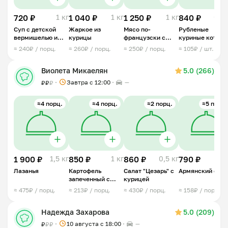
720 ₽
1 кг
1 040 ₽
1 кг
1 250 ₽
1 кг
840 ₽
0,5 
Суп с детской
Жаркое из
Мясо по-
Рубленые
вермишелью и
курицы
французски с
куриные котлет
куриными
куриной грудкой
≈ 240₽ / порц.
≈ 260₽ / порц.
≈ 250₽ / порц.
≈ 105₽ / шт.
фрикадельками
Виолета Микаелян
5.0 (266)
Завтра c 12:00
—
₽
₽
₽
≈4 порц.
≈4 порц.
≈2 порц.
≈5 порц.
1 900 ₽
1,5 кг
850 ₽
1 кг
860 ₽
0,5 кг
790 ₽
1 
Лазанья
Картофель
Салат "Цезарь" с
Армянский спас
запеченный с
курицей
беконом
≈ 475₽ / порц.
≈ 213₽ / порц.
≈ 430₽ / порц.
≈ 158₽ / порц.
Надежда Захарова
5.0 (209)
10 августа с 18:00
—
₽
₽
₽