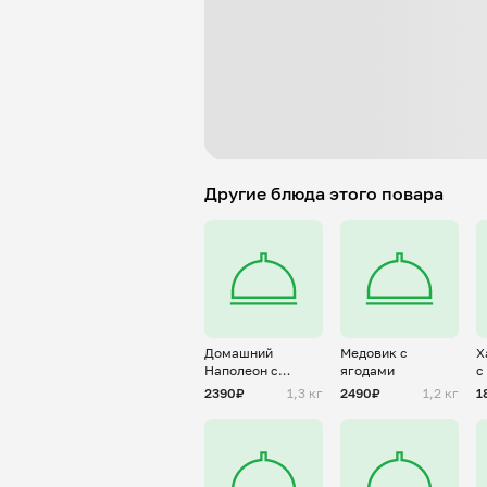
Другие блюда этого повара
Домашний
Медовик с
Х
Наполеон с
ягодами
с
ягодами
2390₽
1,3 кг
2490₽
1,2 кг
1