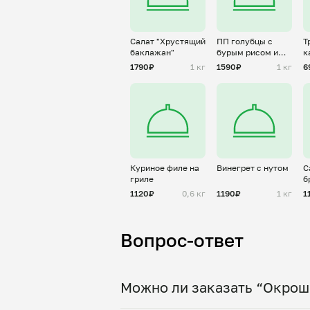
Салат "Хрустящий
ПП голубцы с
Т
баклажан"
бурым рисом и
к
руб.индейкой
1790₽
1 кг
1590₽
1 кг
6
Куриное филе на
Винегрет с нутом
С
гриле
б
о
1120₽
0,6 кг
1190₽
1 кг
1
Вопрос-ответ
Можно ли заказать “Окрошк