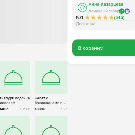
Анна Казарцева
Домашний повар
5.0
(545)
Доставка
В корзину
ачапури лодочка
Салат с
 лососем
баклажанами и
творожным
840₽
1,2 кг
1890₽
1 кг
сыром