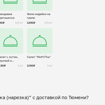
рендовая
Филе индейки на
артошечка
гриле
90₽
0,5 кг
1290₽
0,5 кг
алат с нутом,
Салат "МиНУТка"
рынзой и
гурцами
190₽
1 кг
1190₽
1 кг
а (нарезка)” с доставкой по Тюмени?