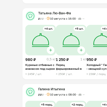
Татьяна Лю-Ван-Фа
10 августа с 16:00
—
₽
₽
₽
≈4 шт.
≈5 шт.
≈4 
980 ₽
0,5 кг
1 250 ₽
1 кг
950 ₽
Куриные отбивные с
Перец
Холодный " Га
ананасом под сыром
фаршированный в
- овощной суп
≈ 245₽ / шт.
≈ 250₽ / шт.
≈ 238₽ / порц.
Галина Итыгина
10 августа с 08:00
—
₽
₽
₽
≈5 порц.
≈2 порц.
≈4 