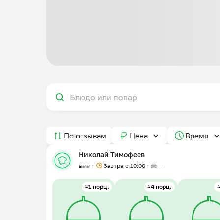
По отзывам
Цена
Время
Николай Тимофеев
Завтра c 10:00
—
₽
₽
₽
≈1 порц.
≈4 порц.
≈