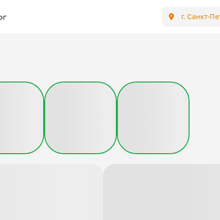
ог
г. Санкт-П