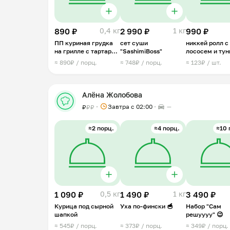
890 ₽
0,4 кг
2 990 ₽
1 кг
990 ₽
ПП куриная грудка
сет суши
никкей ролл с
на грилле с тартаром
"SashimiBoss"
лососем и ту
из манго
≈ 890₽ / порц.
≈ 748₽ / порц.
≈ 123₽ / шт.
Алёна Жолобова
Завтра c 02:00
—
₽
₽
₽
≈2 порц.
≈4 порц.
≈10 
1 090 ₽
0,5 кг
1 490 ₽
1 кг
3 490 ₽
Курица под сырной
Уха по-фински 🥣
Набор "Сам
шапкой
решуууу" 😉
≈ 545₽ / порц.
≈ 373₽ / порц.
≈ 349₽ / порц.