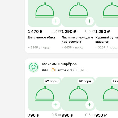
1 470 ₽
1,2 кг
1 290 ₽
0,5 кг
1 290 ₽
Цыпленок-табака
Лисички с молодым
Куриный супч
картофелем
щавелем
≈ 294₽ / порц.
≈ 645₽ / порц.
≈ 323₽ / порц.
Максим Панфёров
Завтра c 08:00
—
₽
₽
₽
≈2 порц.
≈2 порц.
≈2 
790 ₽
0,5 кг
990 ₽
0,5 кг
950 ₽