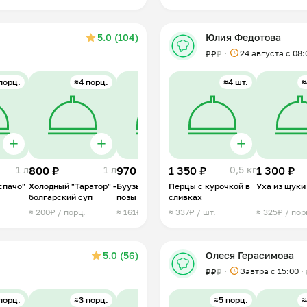
5.0 (104)
Юлия Федотова
24 августа с 08:
₽
₽
₽
порц.
≈4 порц.
≈6 шт.
≈4 шт.
≈4 порц.
≈
1 л
800 ₽
1 л
970 ₽
1 350 ₽
0,8 кг
1 399 ₽
0,5 кг
1 300 ₽
1 л
спачо"
Холодный "Таратор" -
Буузы - бурятские
Перцы с курочкой в
Лохикейто -финская
Уха из щуки
болгарский суп
позы
сливках
уха из красной рыбы
≈ 200₽ / порц.
≈ 161₽ / шт.
≈ 337₽ / шт.
≈ 350₽ / порц.
≈ 325₽ / пор
5.0 (56)
Олеся Герасимова
Завтра c 15:00
₽
₽
₽
порц.
≈3 порц.
≈10 шт.
≈5 порц.
≈4 шт.
≈