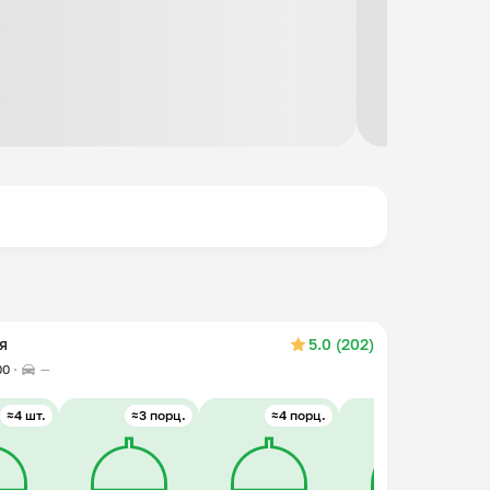
я
5.0 (202)
00
—
≈4 шт.
≈3 порц.
≈4 порц.
≈4 порц.