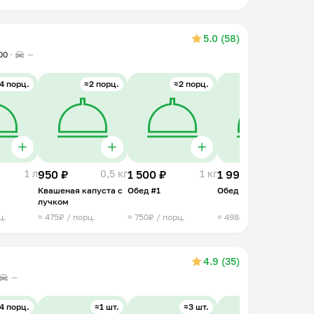
грибами
5.0 (58)
00
—
4 порц.
≈2 порц.
≈2 порц.
≈4 порц.
1 л
950 ₽
0,5 кг
1 500 ₽
1 кг
1 990 ₽
2 кг
1
Квашеная капуста с
Обед #1
Обед #2
Л
лучком
ц.
≈ 475₽ / порц.
≈ 750₽ / порц.
≈ 498₽ / порц.
≈
4.9 (35)
—
4 порц.
≈1 шт.
≈3 шт.
≈1 шт.