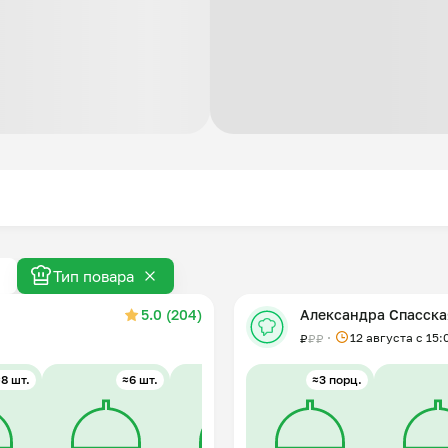
Тип повара
5.0 (204)
Александра Спасска
12 августа с 15:
₽
₽
₽
8 шт.
≈6 шт.
≈2 порц.
≈3 порц.
≈8 шт.