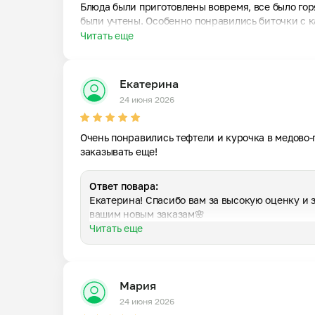
Блюда были приготовлены вовремя, все было гор
были учтены. Особенно понравились биточки с к
Читать еще
Екатерина
24 июня 2026
Очень понравились тефтели и курочка в медово-
заказывать еще!
Ответ повара:
Екатерина! Спасибо вам за высокую оценку и за
вашим новым заказам🌸
Читать еще
Мария
24 июня 2026