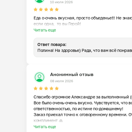
10 июля 2026
Еда о-очень вкусная, просто объеденье!!! Не зна
если одна,  то вы Герой!
Читать еще
Ответ повара:
Полина! На здоровье) Рада, что вам всё понрав
Анонимный отзыв
08 июля 2026
Спасибо огромное Александре за выполненный (не
Все было очень-очень вкусно. Чувствуется, что в
ответственностью, по истине по-домашнему! 

Заказ приехал точно к оговоренному времени. От
комплимент 🙏
Читать еще