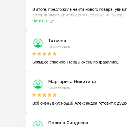
В итоге, предложила найти нового повара, удивит
воспринимать критику (хотя, ее даже не было).
Читать еще
Татьяна
19 июля 2026
Большое спасибо. Перцы очень понравились.
Маргарита Никитина
13 июля 2026
Всё очень вкусно🙏🏼 Александра готовит с душо
Полина Синдеева