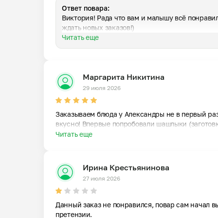
Ответ повара:
Виктория! Рада что вам и малышу всё понравило
ждать новых заказов!)
Читать еще
да в 
ловек 
Маргарита Никитина
ить!

29 июля 2026
анию!

Заказываем блюда у Александры не в первый раз,
вкусно! Впервые попробовали шашлыки (заготовк
)

Читать еще
чими 
ных 
Ирина Крестьянинова
 
27 июля 2026
но 
Данный заказ не понравился, повар сам начал в
претензии.
