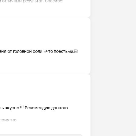
 отличный результат. Спасибо!
я от головной боли «что поесть»🙏🏻 

ь вкусно !!! Рекомендую данного 
 приятно