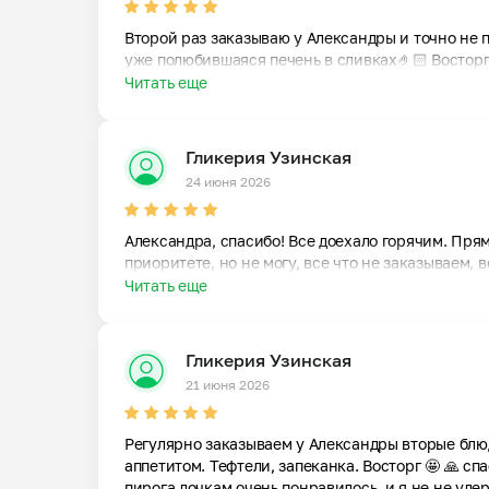
Второй раз заказываю у Александры и точно не 
уже полюбившаяся печень в сливках🤌🏻 Восторг
Читать еще
Гликерия Узинская
24 июня 2026
Александра, спасибо! Все доехало горячим. Прям 
приоритете, но не могу, все что не заказываем, в
Читать еще
Гликерия Узинская
21 июня 2026
Регулярно заказываем у Александры вторые блюда
аппетитом. Тефтели, запеканка. Восторг 🤩 🙏 сп
пирога дочкам очень понравилось, и я не не удер