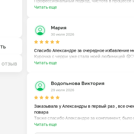
Профессиональный подход, чистота в процессе и
Читать еще
Мария
30 июля 2026
ть
Спасибо Александре за очередное избавление мен
Курочка с черри уже стала моей любимицей 🤤
 отзыв
Читать еще
Водопьнова Виктория
иву 
29 июля 2026
уходу 
ормила 
Заказывала у Александры в первый раз , все очен
месте 
повара 

Также спасибо Александре за комплимент, было
Читать еще
й 