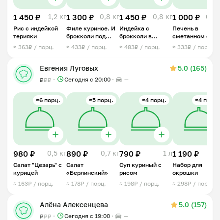
1 450 ₽
1,2 кг
1 300 ₽
0,8 кг
1 450 ₽
0,8 кг
1 000 ₽
0,8 
Рис с индейкой
Филе куриное. И
Индейка с
Печень в
терияки
брокколи под
брокколи в
сметанном соу
сливочным
восточном стиле
≈ 363₽ / порц.
≈ 433₽ / порц.
≈ 483₽ / порц.
≈ 333₽ / порц.
соусом
Евгения Луговых
5.0 (165)
Сегодня с 20:00
—
₽
₽
₽
≈6 порц.
≈5 порц.
≈4 порц.
≈4 порц.
980 ₽
0,5 кг
890 ₽
0,7 кг
790 ₽
1 л
1 190 ₽
1 
Салат "Цезарь" с
Салат
Суп куриный с
Набор для
курицей
«Берлинский»
рисом
окрошки
≈ 163₽ / порц.
≈ 178₽ / порц.
≈ 198₽ / порц.
≈ 298₽ / порц.
Алёна Алексенцева
5.0 (157)
Сегодня с 19:00
—
₽
₽
₽