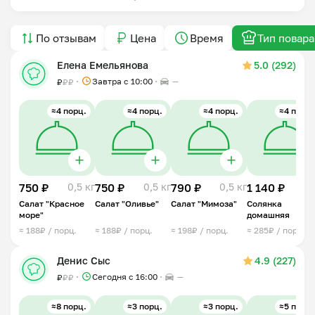
По отзывам
Цена
Время
Тип повара
Елена Емельянова
5.0 (292)
Завтра c 10:00
—
₽
₽
₽
≈4 порц.
≈4 порц.
≈4 порц.
≈4 порц.
750 ₽
0,5 кг
750 ₽
0,5 кг
790 ₽
0,5 кг
1 140 ₽
1 
Салат "Красное
Салат "Оливье"
Салат "Мимоза"
Солянка
море"
домашняя
≈ 188₽ / порц.
≈ 188₽ / порц.
≈ 198₽ / порц.
≈ 285₽ / порц.
Денис Сыс
4.9 (227)
Сегодня с 16:00
—
₽
₽
₽
≈8 порц.
≈3 порц.
≈3 порц.
≈5 порц.