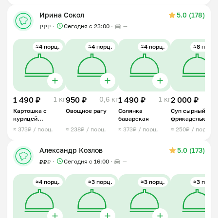
Ирина Сокол
5.0 (178)
Сегодня с 23:00
—
₽
₽
₽
≈4 порц.
≈4 порц.
≈4 порц.
≈8 порц.
1 490 ₽
1 кг
950 ₽
0,6 кг
1 490 ₽
1 кг
2 000 ₽
2 
Картошка с
Овощное рагу
Солянка
Суп сырный с
курицей
баварская
фрикадельками
тушенная
≈ 373₽ / порц.
≈ 238₽ / порц.
≈ 373₽ / порц.
≈ 250₽ / порц.
Александр Козлов
5.0 (173)
Сегодня с 16:00
—
₽
₽
₽
≈4 порц.
≈3 порц.
≈3 порц.
≈3 порц.