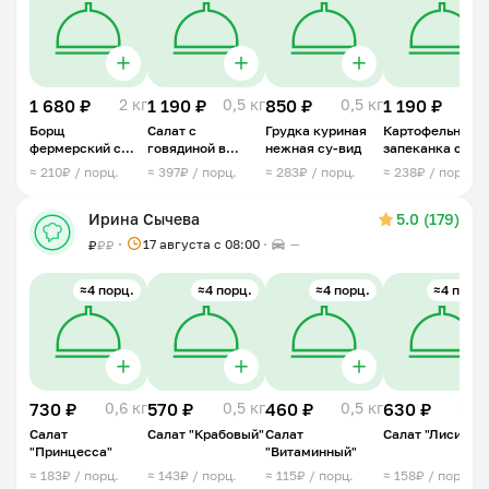
1 680 ₽
2 кг
1 190 ₽
0,5 кг
850 ₽
0,5 кг
1 190 ₽
1 
Борщ
Салат с
Грудка куриная
Картофельная
фермерский с
говядиной в
нежная су-вид
запеканка с
говядиной
медово-
мясным фарше
≈ 210₽ / порц.
≈ 397₽ / порц.
≈ 283₽ / порц.
≈ 238₽ / порц.
горчичной
заправке
Ирина Сычева
5.0 (179)
17 августа с 08:00
—
₽
₽
₽
≈4 порц.
≈4 порц.
≈4 порц.
≈4 порц.
730 ₽
0,6 кг
570 ₽
0,5 кг
460 ₽
0,5 кг
630 ₽
0,5 
Салат
Салат "Крабовый"
Салат
Салат "Лисичка
"Принцесса"
"Витаминный"
≈ 183₽ / порц.
≈ 143₽ / порц.
≈ 115₽ / порц.
≈ 158₽ / порц.