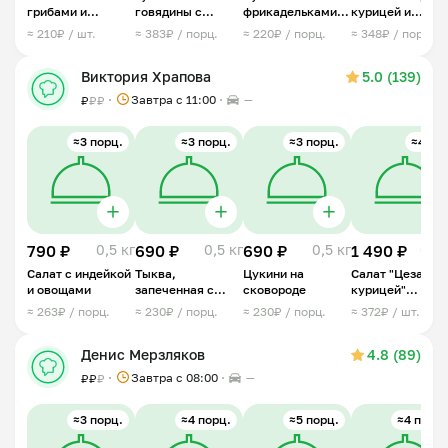
грибами и
говядины с
фрикадельками
курицей и
курицей
картофельным
из индейки
овощами
≈ 210₽ / шт.
≈ 383₽ / порц.
≈ 220₽ / порц.
≈ 348₽ / порц.
пюре
(овощной)
Виктория Храпова
5.0 (139)
Завтра c 11:00
—
₽
₽
₽
≈3 порц.
≈3 порц.
≈3 порц.
≈4 шт.
790 ₽
0,5 кг
690 ₽
0,5 кг
690 ₽
0,5 кг
1 490 ₽
0,6 
Салат с индейкой
Тыква,
Цукини на
Салат "Цезарь с
и овощами
запеченная с
сковороде
курицей"
яйцом и
порционный
≈ 263₽ / порц.
≈ 230₽ / порц.
≈ 230₽ / порц.
≈ 372₽ / шт.
адыгейским
сыром
Денис Мерзляков
4.8 (89)
Завтра c 08:00
—
₽
₽
₽
≈3 порц.
≈4 порц.
≈5 порц.
≈4 порц.