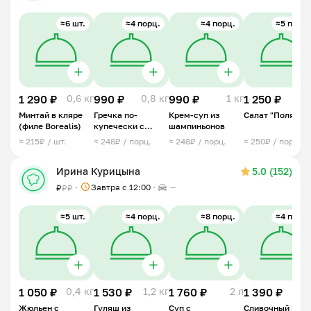
≈6 шт.
≈4 порц.
≈4 порц.
≈5 порц.
1 290 ₽
0,6 кг
990 ₽
0,8 кг
990 ₽
1 кг
1 250 ₽
0,7 
Минтай в кляре
Гречка по-
Крем-суп из
Салат "Полянка
(филе Borealis)
купечески с
шампиньонов
курицей
≈ 215₽ / шт.
≈ 248₽ / порц.
≈ 248₽ / порц.
≈ 250₽ / порц.
Ирина Курицына
5.0 (152)
Завтра c 12:00
—
₽
₽
₽
≈5 шт.
≈4 порц.
≈8 порц.
≈4 порц.
1 050 ₽
0,4 кг
1 530 ₽
1,2 кг
1 760 ₽
2 л
1 390 ₽
1 
Жюльен с
Гуляш из
Суп с
Сливочный рис 