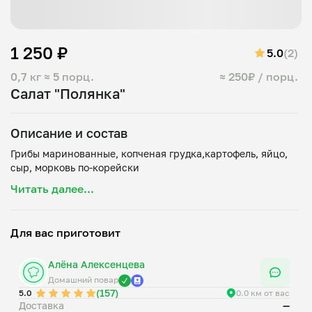
1 250 ₽
5.0
(2)
0,7 кг
≈ 5 порц.
≈ 250₽ / порц.
Салат "Полянка"
Описание и состав
Грибы маринованные, копченая грудка,картофель, яйцо,
Читать далее...
Для вас приготовит
Алёна Алексенцева
Домашний повар
(157)
5.0
0.0 км от вас
Доставка
—