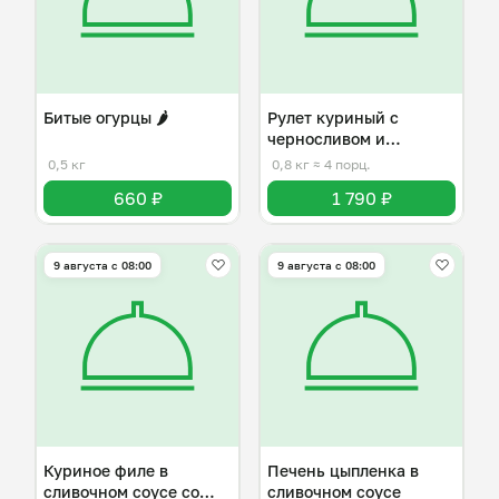
Битые огурцы 🌶️
Рулет куриный с
черносливом и
брынзой
0,5 кг
0,8 кг
≈ 4 порц.
660 ₽
1 790 ₽
9 августа с 08:00
9 августа с 08:00
Куриное филе в
Печень цыпленка в
сливочном соусе со
сливочном соусе