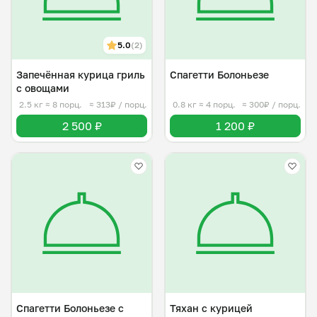
5.0
(2)
Запечённая курица гриль
Спагетти Болоньезе
с овощами
2.5 кг
≈ 8 порц.
≈ 313₽ / порц.
0.8 кг
≈ 4 порц.
≈ 300₽ / порц.
2 500 ₽
1 200 ₽
Спагетти Болоньезе с
Тяхан с курицей