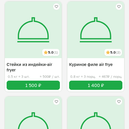
5.0
(1)
5.0
(2)
Стейки из индейки-air
Куриное филе air frye
fryer
0.5 кг
≈ 3 шт.
≈ 500₽ / шт.
0.8 кг
≈ 3 порц.
≈ 467₽ / порц.
1 500 ₽
1 400 ₽