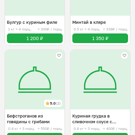
Булгур с куриным филе
Минтай в кляре
1 кг
≈ 4 порц.
≈ 300₽ / порц.
0.5 кг
≈ 4 порц.
≈ 338₽ / порц.
1 200 ₽
1 350 ₽
5.0
(2)
Бефстроганов из
Куриная грудка в
говядины с грибами
сливочном соусе с
грибами
0.8 кг
≈ 3 порц.
≈ 550₽ / порц.
0.8 кг
≈ 3 порц.
≈ 400₽ / порц.