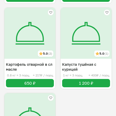
5.0
(2)
5.0
(1)
Картофель отварной в сл
Капуста тушёная с
масле
курицей
0.8 кг
≈ 3 порц.
≈ 217₽ / порц.
1 кг
≈ 3 порц.
≈ 400₽ / порц.
650 ₽
1 200 ₽