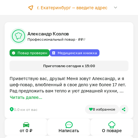
г. Екатеринбург —
введите адрес
Александр Козлов
Профессиональный повар
·
₽
₽
₽
Повар проверен
Медицинская книжка
Приготовлю сегодня к 15:00
Приветствую вас, друзья! Меня зовут Александр, и я 
шеф-повар, влюбленный в свое дело уже более 17 лет. 
Рад предложить вам тепло и уют домашней кухни, 
созданной с душой и заботой. С удовольствием 
Читать далее...
воплощу в жизнь ваши кулинарные фантазии и 
приготовлю любимые блюда, словно для самых 
В избранное
0.0 км от вас
дорогих гостей.

В суете современной жизни не всегда хватает 
от 0 ₽
Написать
О поваре
времени на готовку, а ресторанные изыски не всегда 