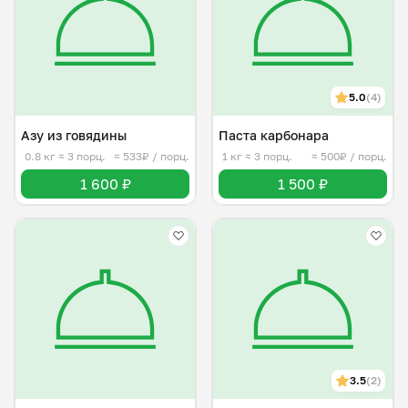
5.0
(4)
Азу из говядины
Паста карбонара
0.8 кг
≈ 3 порц.
≈ 533₽ / порц.
1 кг
≈ 3 порц.
≈ 500₽ / порц.
1 600 ₽
1 500 ₽
3.5
(2)