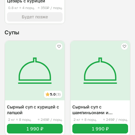
Цезарь с курицей
0.8 кг
≈ 4 порц.
≈ 350₽ / порц.
Будет позже
Супы
5.0
(3)
Сырный суп с курицей с
Сырный суп с
лапшой
шампиньонами и
куриным филе
2 кг
≈ 8 порц.
≈ 249₽ / порц.
2 кг
≈ 8 порц.
≈ 249₽ / порц.
1 990 ₽
1 990 ₽