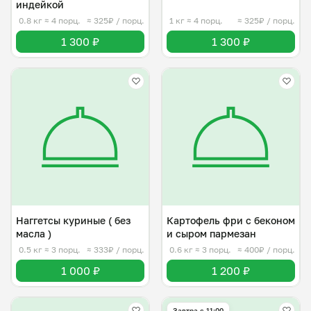
индейкой
0.8 кг
≈ 4 порц.
≈ 325₽ / порц.
1 кг
≈ 4 порц.
≈ 325₽ / порц.
1 300 ₽
1 300 ₽
Наггетсы куриные ( без
Картофель фри с беконом
масла )
и сыром пармезан
0.5 кг
≈ 3 порц.
≈ 333₽ / порц.
0.6 кг
≈ 3 порц.
≈ 400₽ / порц.
1 000 ₽
1 200 ₽
Завтра c 11:00