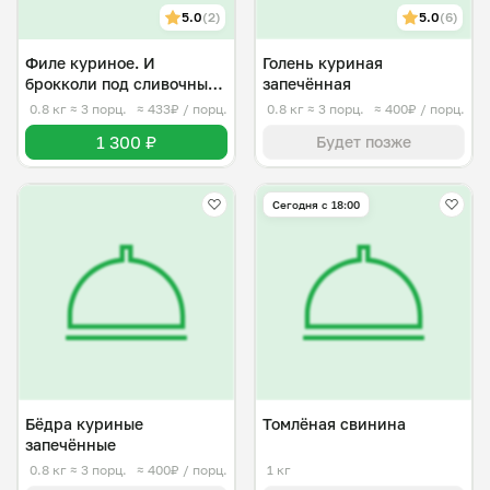
5.0
(2)
5.0
(6)
Филе куриное. И
Голень куриная
брокколи под сливочным
запечённая
соусом
0.8 кг
≈ 3 порц.
≈ 433₽ / порц.
0.8 кг
≈ 3 порц.
≈ 400₽ / порц.
1 300 ₽
Будет позже
Сегодня с 18:00
Бёдра куриные
Томлёная свинина
запечённые
0.8 кг
≈ 3 порц.
≈ 400₽ / порц.
1 кг