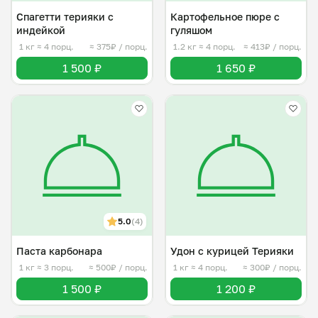
Спагетти терияки с
Картофельное пюре с
индейкой
гуляшом
1 кг
≈ 4 порц.
≈ 375₽ / порц.
1.2 кг
≈ 4 порц.
≈ 413₽ / порц.
1 500 ₽
1 650 ₽
5.0
(4)
Паста карбонара
Удон с курицей Терияки
1 кг
≈ 3 порц.
≈ 500₽ / порц.
1 кг
≈ 4 порц.
≈ 300₽ / порц.
1 500 ₽
1 200 ₽