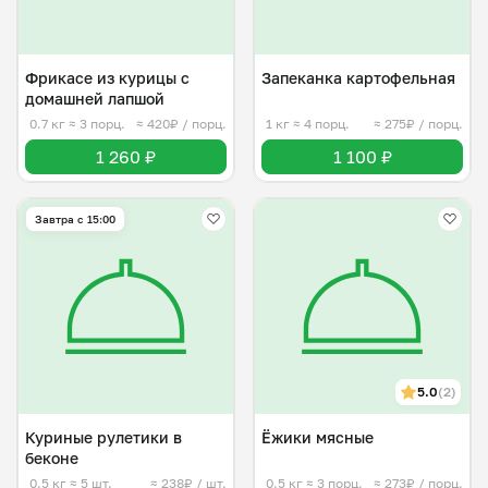
Фрикасе из курицы с
Запеканка картофельная
домашней лапшой
0.7 кг
≈ 3 порц.
≈ 420₽ / порц.
1 кг
≈ 4 порц.
≈ 275₽ / порц.
1 260 ₽
1 100 ₽
Завтра c 15:00
5.0
(2)
Куриные рулетики в
Ëжики мясные
беконе
0.5 кг
≈ 5 шт.
≈ 238₽ / шт.
0.5 кг
≈ 3 порц.
≈ 273₽ / порц.