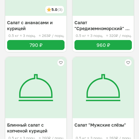
5.0
(3)
Салат с ананасами и
Салат
курицей
"Средиземноморский" с
тунцом
0.5 кг
≈ 3 порц.
≈ 263₽ / порц.
0.5 кг
≈ 3 порц.
≈ 320₽ / порц.
790 ₽
960 ₽
Блинный салат с
Салат "Мужские слёзы"
копченой курицей
0.5 кг
≈ 3 порц.
≈ 260₽ / порц.
0.5 кг
≈ 3 порц.
≈ 263₽ / порц.