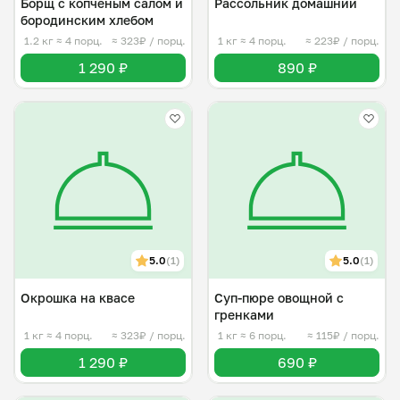
Борщ с копчëным салом и
Рассольник домашний
бородинским хлебом
1.2 кг
≈ 4 порц.
≈ 323₽ / порц.
1 кг
≈ 4 порц.
≈ 223₽ / порц.
1 290 ₽
890 ₽
5.0
(1)
5.0
(1)
Окрошка на квасе
Суп-пюре овощной с
гренками
1 кг
≈ 4 порц.
≈ 323₽ / порц.
1 кг
≈ 6 порц.
≈ 115₽ / порц.
1 290 ₽
690 ₽