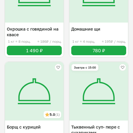
Окрошка с говядиной на
Домашние щи
квасе
1 кг
≈ 8 порц.
≈ 186₽ / порц.
1 кг
≈ 4 порц.
≈ 195₽ / порц.
1 490 ₽
780 ₽
Завтра c 15:00
5.0
(1)
Борщ с курицей
Тыквенный суп- пюре с
сухариками