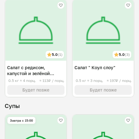
5.0
(1)
5.0
(3)
Салат с редисом,
Салат " Коул слоу"
капустой и зелёной
заправкой
0.5 кг
≈ 4 порц.
≈ 113₽ / порц.
0.5 кг
≈ 3 порц.
≈ 197₽ / порц.
Будет позже
Будет позже
Супы
Завтра c 15:00