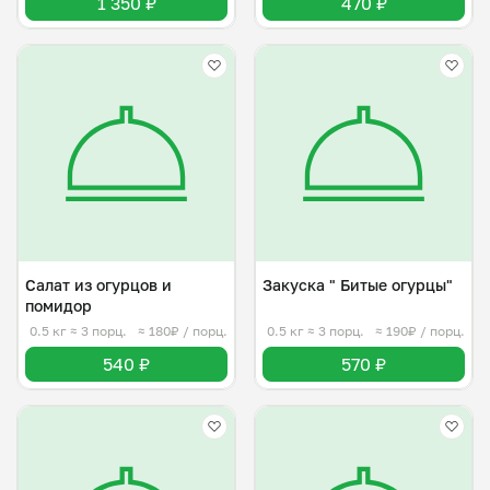
1 350 ₽
470 ₽
Салат из огурцов и
Закуска " Битые огурцы"
помидор
0.5 кг
≈ 3 порц.
≈ 180₽ / порц.
0.5 кг
≈ 3 порц.
≈ 190₽ / порц.
540 ₽
570 ₽