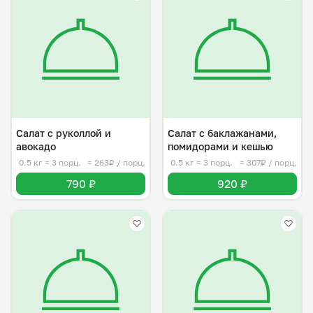
Салат с руколлой и
Салат с баклажанами,
авокадо
помидорами и кешью
0.5 кг
≈ 3 порц.
≈ 263₽ / порц.
0.5 кг
≈ 3 порц.
≈ 307₽ / порц.
790 ₽
920 ₽