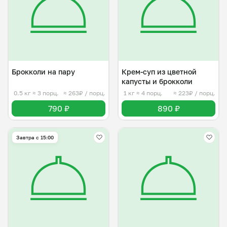
Брокколи на пару
Крем-суп из цветной
капусты и брокколи
0.5 кг
≈ 3 порц.
≈ 263₽ / порц.
1 кг
≈ 4 порц.
≈ 223₽ / порц.
790 ₽
890 ₽
Завтра c 15:00