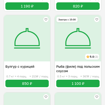
1 190 ₽
820 ₽
Завтра c 15:00
5.0
(2)
Булгур с курицей
Рыба (филе) под польским
соусом
0.7 кг
≈ 4 порц.
≈ 213₽ / порц.
0.5 кг
≈ 3 порц.
≈ 367₽ / порц.
850 ₽
1 100 ₽