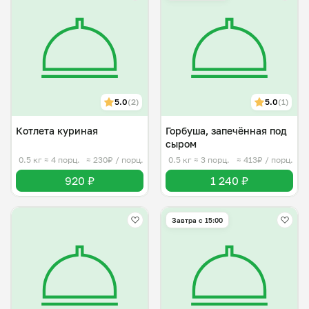
5.0
(2)
5.0
(1)
Котлета куриная
Горбуша, запечëнная под
сыром
0.5 кг
≈ 4 порц.
≈ 230₽ / порц.
0.5 кг
≈ 3 порц.
≈ 413₽ / порц.
920 ₽
1 240 ₽
Завтра c 15:00