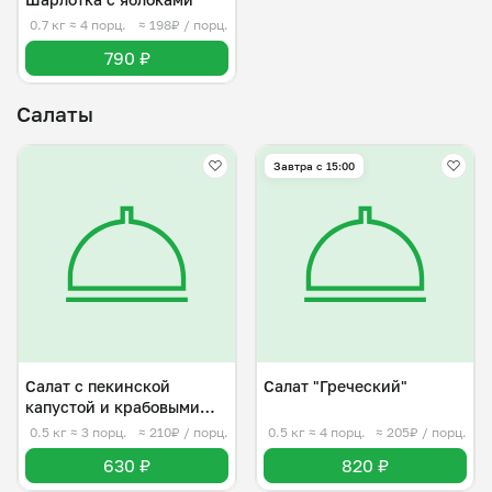
0.7 кг
≈ 4 порц.
≈ 198₽ / порц.
790 ₽
Салаты
Завтра c 15:00
Салат с пекинской
Салат "Греческий"
капустой и крабовыми
палочками
0.5 кг
≈ 3 порц.
≈ 210₽ / порц.
0.5 кг
≈ 4 порц.
≈ 205₽ / порц.
630 ₽
820 ₽