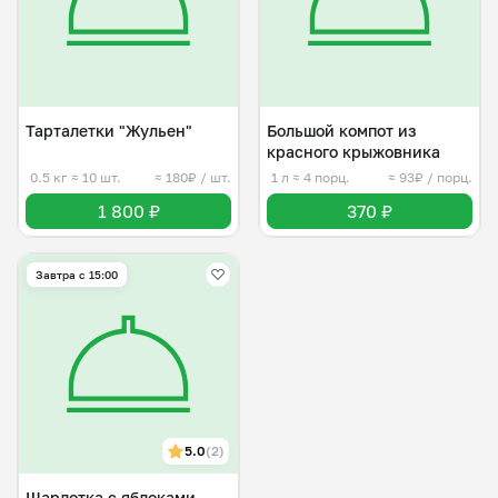
Тарталетки "Жульен"
Большой компот из
красного крыжовника
0.5 кг
≈ 10 шт.
≈ 180₽ / шт.
1 л
≈ 4 порц.
≈ 93₽ / порц.
1 800 ₽
370 ₽
Завтра c 15:00
5.0
(2)
Шарлотка с яблоками