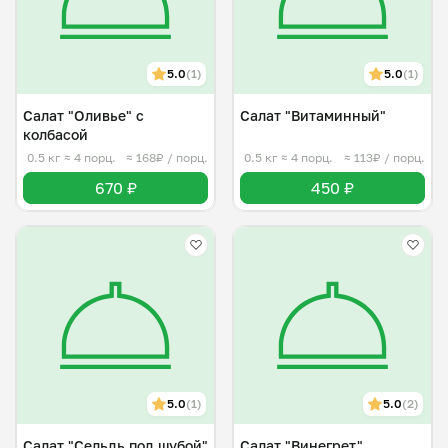
5.0
(1)
5.0
(1)
Салат "Оливье" с
Салат "Витаминный"
колбасой
0.5 кг
≈ 4 порц.
≈ 168₽ / порц.
0.5 кг
≈ 4 порц.
≈ 113₽ / порц.
670 ₽
450 ₽
5.0
(1)
5.0
(2)
Салат "Сельдь под шубой"
Салат "Винегрет"