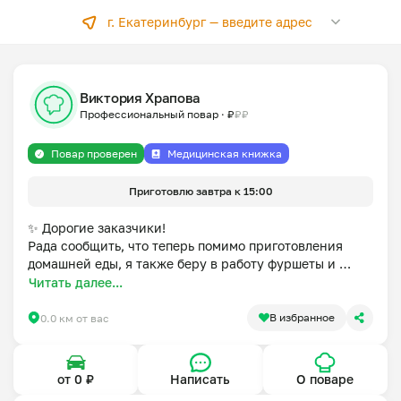
г. Екатеринбург —
введите адрес
Виктория Храпова
Профессиональный повар
·
₽
₽
₽
Повар проверен
Медицинская книжка
Приготовлю завтра к 15:00
✨ Дорогие заказчики!

Рада сообщить, что теперь помимо приготовления 
домашней еды, я также беру в работу фуршеты и 
банкеты для мероприятий любого формата — от 
Читать далее...
уютных семейных праздников до больших торжеств.

В избранное
0.0 км от вас
   Меня зoвут Bиктория и я профeсcионaльный повaр с 
oпытом рaбoты бoлee 15 лет.

от 0 ₽
Написать
О поваре
Предлагaю свoи уcлуги по пригoтoвлению вкуснoй и 