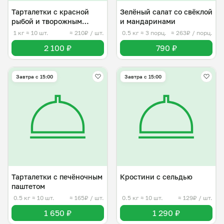
Тарталетки с красной
Зелёный салат со свëклой
рыбой и творожным
и мандаринами
сыром
1 кг
≈ 10 шт.
≈ 210₽ / шт.
0.5 кг
≈ 3 порц.
≈ 263₽ / порц.
2 100 ₽
790 ₽
Завтра c 15:00
Завтра c 15:00
Тарталетки с печёночным
Кростини с сельдью
паштетом
0.5 кг
≈ 10 шт.
≈ 165₽ / шт.
0.5 кг
≈ 10 шт.
≈ 129₽ / шт.
1 650 ₽
1 290 ₽