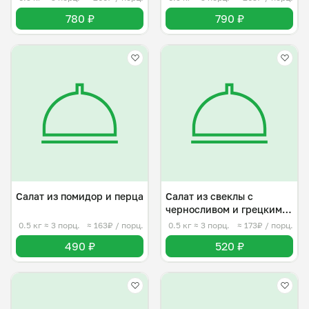
780 ₽
790 ₽
Салат из помидор и перца
Салат из свеклы с
черносливом и грецким
орехом
0.5 кг
≈ 3 порц.
≈ 163₽ / порц.
0.5 кг
≈ 3 порц.
≈ 173₽ / порц.
490 ₽
520 ₽