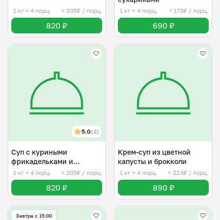
1 кг
≈ 4 порц.
≈ 205₽ / порц.
1 кг
≈ 4 порц.
≈ 173₽ / порц.
820 ₽
690 ₽
5.0
(2)
Суп с куриными
Крем-суп из цветной
фрикадельками и
капусты и брокколи
звëздочкамии
1 кг
≈ 4 порц.
≈ 205₽ / порц.
1 кг
≈ 4 порц.
≈ 223₽ / порц.
820 ₽
890 ₽
Завтра c 15:00