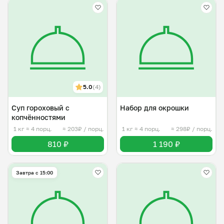
5.0
(4)
Суп гороховый с
Набор для окрошки
копчëнностями
1 кг
≈ 4 порц.
≈ 203₽ / порц.
1 кг
≈ 4 порц.
≈ 298₽ / порц.
810 ₽
1 190 ₽
Завтра c 15:00