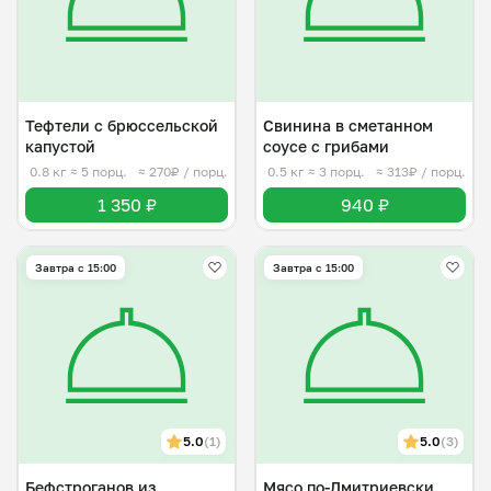
Тефтели с брюссельской
Свинина в сметанном
капустой
соусе с грибами
0.8 кг
≈ 5 порц.
≈ 270₽ / порц.
0.5 кг
≈ 3 порц.
≈ 313₽ / порц.
1 350 ₽
940 ₽
Завтра c 15:00
Завтра c 15:00
5.0
(1)
5.0
(3)
Бефстроганов из
Мясо по-Дмитриевски