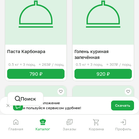
Паста Карбонара
Голень куриная
запечëнная
0.5 кг
≈ 3 порц.
≈ 263₽ / порц.
0.5 кг
≈ 3 порц.
≈ 307₽ / порц.
790 ₽
920 ₽
Поиск
Скачай приложение
Скачать
и пользуйся сервисом удобнее!
Главная
Каталог
Заказы
Корзина
Профиль