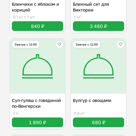
Блинчики с яблоком и
Блинный сет для
корицей
Виктории
0,7 кг
≈ 7 шт.
1 кг
840 ₽
3 480 ₽
Завтра c 11:00
Завтра c 11:00
Суп-гуляш с говядиной
Булгур с овощами
по-Венгерски
2 л
0,6 кг
1 890 ₽
680 ₽