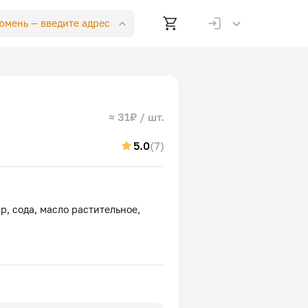
Тюмень —
введите адрес
≈ 31₽ / шт.
5.0
(7)
ар, сода, масло растительное,