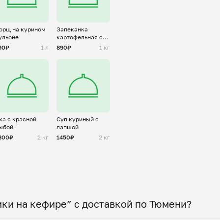
орщ на курином
Запеканка
ульоне
картофельная с
куриным фаршем
90₽
1 л
890₽
1 кг
ха с красной
Суп куриный с
ыбой
лапшой
800₽
2 кг
1450₽
2 кг
ки на кефире” с доставкой по Тюмени?