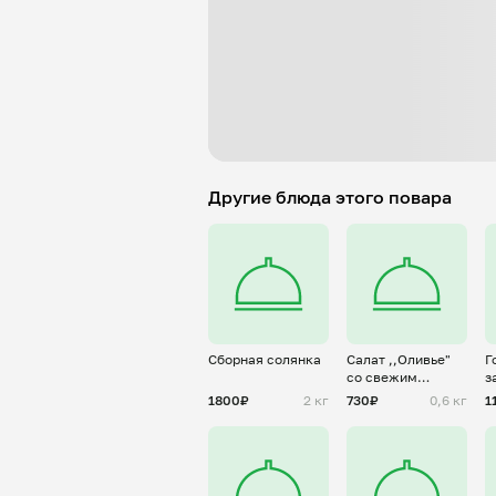
Другие блюда этого повара
Сборная солянка
Салат ,,Оливье"
Г
со свежим
з
огурцом
к
1800₽
2 кг
730₽
0,6 кг
1