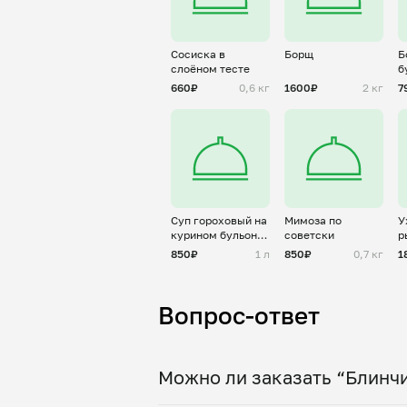
Сосиска в
Борщ
Б
слоёном тесте
б
660₽
0,6 кг
1600₽
2 кг
7
Суп гороховый на
Мимоза по
У
курином бульоне
советски
р
с капчёностямии
850₽
1 л
850₽
0,7 кг
1
Вопрос-ответ
Можно ли заказать “Блинчи