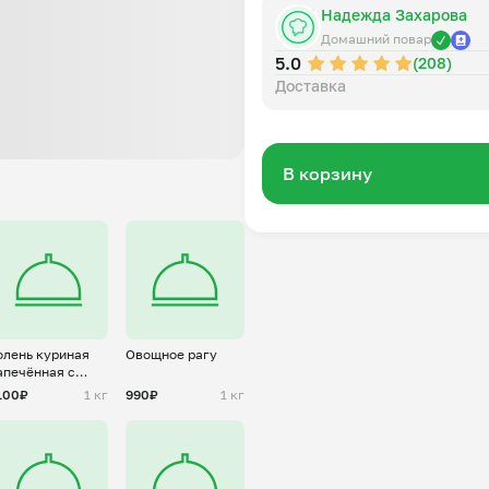
Надежда Захарова
Домашний повар
5.0
(208)
Доставка
В корзину
олень куриная
Овощное рагу
апечённая с
артофелем
100₽
1 кг
990₽
1 кг