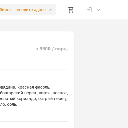
ибирск —
введите адрес
≈ 850₽ / порц.
овядина, красная фасоль,
 болгарский перец, кинза, чеснок,
молотый кориандр, острый перец,