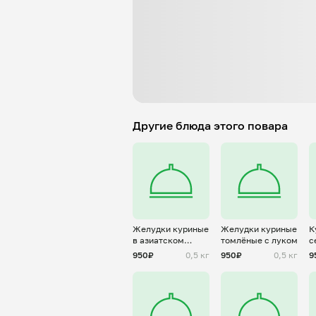
Другие блюда этого повара
Желудки куриные
Желудки куриные
К
в азиатском
томлёные с луком
с
стиле
с
950₽
0,5 кг
950₽
0,5 кг
9