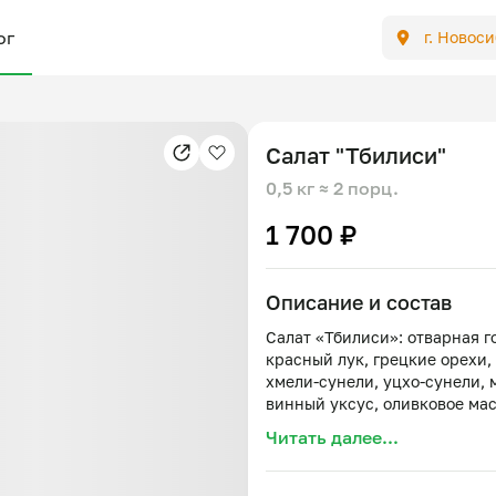
ог
г. Новос
Салат "Тбилиси"
0,5 кг
≈ 2 порц.
1 700 ₽
Описание и состав
Салат «Тбилиси»: отварная г
красный лук, грецкие орехи,
хмели-сунели, уцхо-сунели, 
Читать далее...