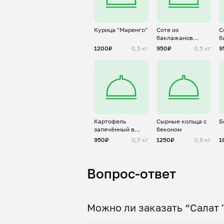
Курица "Маренго"
Соте из
С
баклажанов
б
классический
т
1200₽
0,5 кг
950₽
0,5 кг
9
рецепт
Картофель
Сырные кольца с
Б
запечённый в
беконом
беконе
950₽
0,5 кг
1250₽
0,6 кг
1
Вопрос-ответ
Можно ли заказать “Салат 