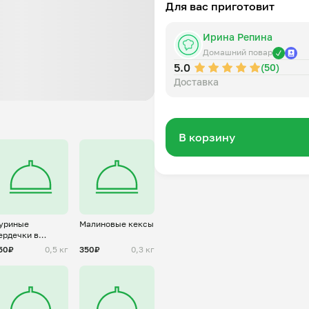
Для вас приготовит
Ирина Репина
Домашний повар
5.0
(50)
Доставка
В корзину
уриные
Малиновые кексы
ердечки в
метанном соусе
50₽
0,5 кг
350₽
0,3 кг