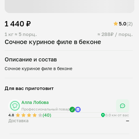
1 440 ₽
5.0
(2)
1 кг
≈ 5 порц.
≈ 288₽ / порц.
Сочное куриное филе в беконе
Описание и состав
Для вас приготовит
Алла Лобова
Профессиональный повар
(40)
4.8
0.0 км от вас
Доставка
—