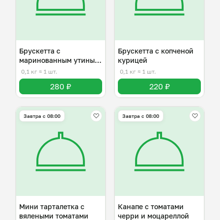
Брускетта с
Брускетта с копченой
маринованным утиным
курицей
ростбифом
0,1 кг
≈ 1 шт.
0,1 кг
≈ 1 шт.
280 ₽
220 ₽
Завтра c 08:00
Завтра c 08:00
Мини тарталетка с
Канапе с томатами
вялеными томатами
черри и моцареллой