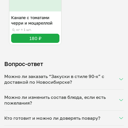
Канапе с томатами
черри и моцареллой
0, кг
≈ 1 шт.
180 ₽
Вопрос-ответ
Можно ли заказать “Закуски в стиле 90-х” с
доставкой по Новосибирске?
Да, доставка на дом работает по всему городу!
Можно ли изменить состав блюда, если есть
Укажите удобное время — и получите свежее
пожелания?
домашнее блюдо в большой порции прямо с плиты.
Герметичная упаковка сохраняет тепло до 90
Конечно! Алла Лобова адаптирует блюдо под ваши
минут. Статус заказа отслеживайте в личном
Кто готовит и можно ли доверять повару?
предпочтения: уберет специи, снизит количество
кабинете, а с поваром можно связаться напрямую в
соли, сахара или заменит ингредиенты. Укажите
чате. Рекомендуем оформлять заказ заранее —