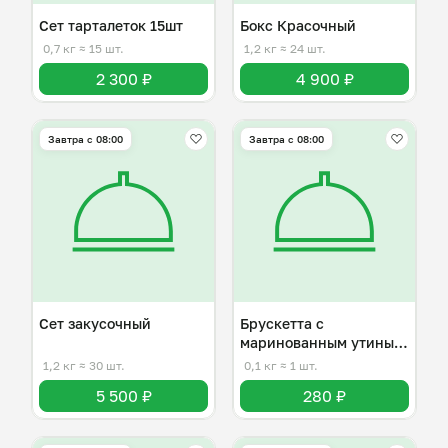
Сет тарталеток 15шт
Бокс Красочный
0,7 кг
≈ 15 шт.
1,2 кг
≈ 24 шт.
2 300 ₽
4 900 ₽
Завтра c 08:00
Завтра c 08:00
Сет закусочный
Брускетта с
маринованным утиным
ростбифом
1,2 кг
≈ 30 шт.
0,1 кг
≈ 1 шт.
5 500 ₽
280 ₽