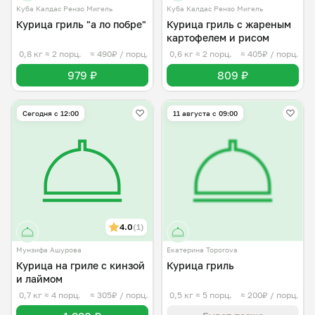
Куба Калдас Рензо Мигель
Куба Калдас Рензо Мигель
Курица гриль "а ло побре"
Курица гриль с жареным
картофелем и рисом
0,8 кг
≈ 2 порц.
≈ 490₽ / порц.
0,6 кг
≈ 2 порц.
≈ 405₽ / порц.
979 ₽
809 ₽
Сегодня с 12:00
11 августа с 09:00
4.0
(1)
Мунзифа Ашурова
Екатерина Toporova
Курица на гриле с кинзой
Курица гриль
и лаймом
0,7 кг
≈ 4 порц.
≈ 305₽ / порц.
0,5 кг
≈ 5 порц.
≈ 200₽ / порц.