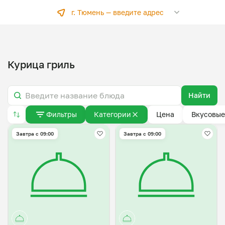
г. Тюмень —
введите адрес
Курица гриль
Найти
Фильтры
Категории
Цена
Вкусовые
Завтра c 09:00
Завтра c 09:00