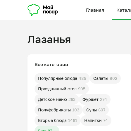
Главная
Катал
Лазанья
Все категории
Популярные блюда
489
Салаты
802
Праздничный стол
905
Детское меню
263
Фуршет
274
Полуфабрикаты
103
Супы
607
Вторые блюда
1461
Напитки
74
Еще 87...