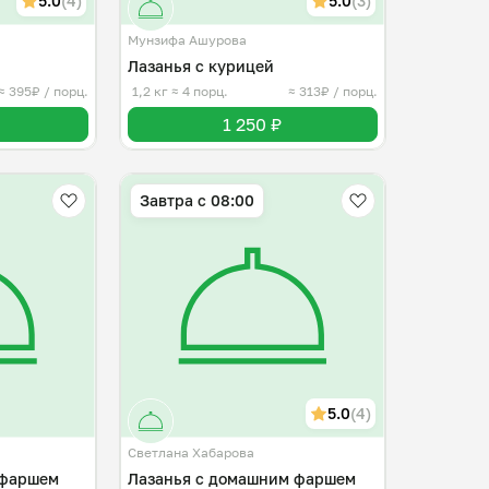
5.0
(4)
5.0
(3)
Мунзифа Ашурова
Лазанья с курицей
≈ 395₽ / порц.
1,2 кг
≈ 4 порц.
≈ 313₽ / порц.
1 250 ₽
Завтра c 08:00
5.0
(4)
Светлана Хабарова
 фаршем
Лазанья с домашним фаршем