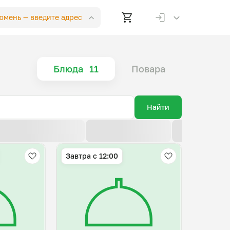
Тюмень —
введите адрес
Блюда
11
Повара
Найти
По возрастанию цены
По убыванию цены
По новизне
Завтра c 12:00