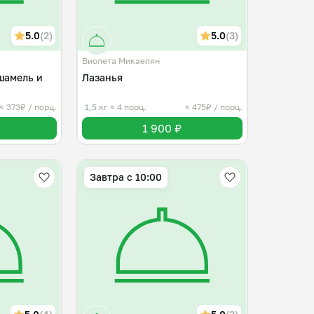
5.0
(2)
5.0
(3)
Виолета Микаелян
шамель и
Лазанья
≈ 373₽ / порц.
1,5 кг
≈ 4 порц.
≈ 475₽ / порц.
1 900 ₽
Завтра c 10:00