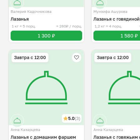
Валерия Кадочникова
Мунзифа Ашурова
Лазанья
Лазанья с говядиной
1 кг
≈ 5 порц.
≈ 260₽ / порц.
1,2 кг
≈ 4 порц.
1 300 ₽
1 580 ₽
Завтра c 12:00
Завтра c 12:00
5.0
(3)
Анна Казарцева
Анна Казарцева
Лазанья с домашним фаршем
Лазанья с говяжьим