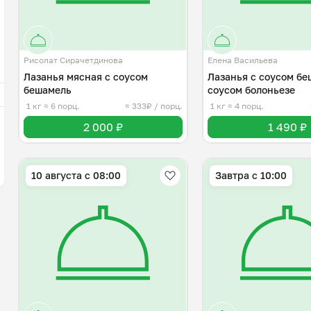
Рисолат Сирачетдинова
Елена Васильева
Лазанья мясная с соусом
Лазанья с соусом бе
бешамель
соусом болоньезе
1 кг
≈ 6 порц.
≈ 333₽ / порц.
1 кг
≈ 4 порц.
2 000 ₽
1 490 ₽
10 августа с 08:00
Завтра c 10:00