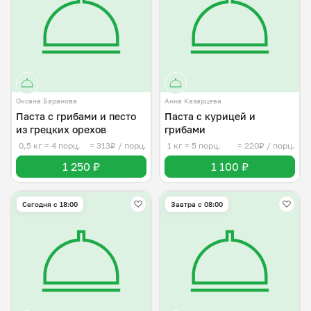
Оксана Баранова
Анна Казарцева
Паста с грибами и песто
Паста с курицей и
из грецких орехов
грибами
0,5 кг
≈ 4 порц.
≈ 313₽ / порц.
1 кг
≈ 5 порц.
≈ 220₽ / порц.
1 250 ₽
1 100 ₽
Сегодня с 18:00
Завтра c 08:00