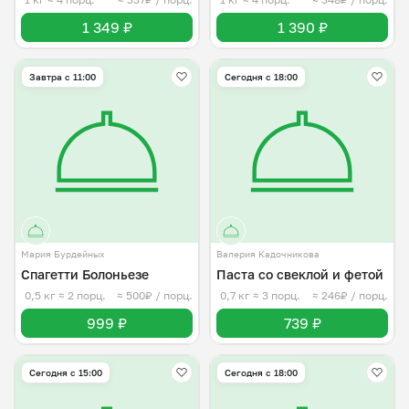
1 349 ₽
1 390 ₽
Завтра c 11:00
Сегодня с 18:00
Мария Бурдейных
Валерия Кадочникова
Спагетти Болоньезе
Паста со свеклой и фетой
0,5 кг
≈ 2 порц.
≈ 500₽ / порц.
0,7 кг
≈ 3 порц.
≈ 246₽ / порц.
999 ₽
739 ₽
Сегодня с 15:00
Сегодня с 18:00