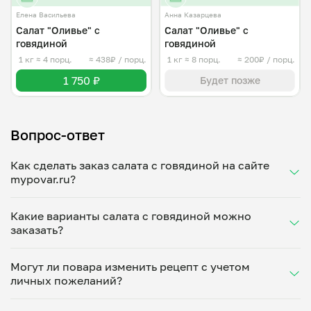
Елена Васильева
Анна Казарцева
Салат "Оливье" с
Салат "Оливье" с
говядиной
говядиной
1 кг
≈ 4 порц.
≈ 438₽ / порц.
1 кг
≈ 8 порц.
≈ 200₽ / порц.
1 750 ₽
Будет позже
Вопрос-ответ
Как сделать заказ салата с говядиной на сайте
mypovar.ru?
Чтобы заказать салат с говядиной в Тюмени,
Какие варианты салата с говядиной можно
выберите соответствующую категорию в каталоге
заказать?
на mypovar.ru, где собраны разные варианты
питательного блюда от домашних поваров.
На платформе собраны разные вариации
Выберите понравившийся вариант сытного салата,
Могут ли повара изменить рецепт с учетом
натурального мясного салата по классическим и
укажите число порций, адрес доставки, время
личных пожеланий?
авторским рецептам. Повара предлагают
получения.
традиционный теплый салат с овощами и отварной
Да, наши повара готовы адаптировать рецептуру
говядиной, холодный с маринованными огурцами