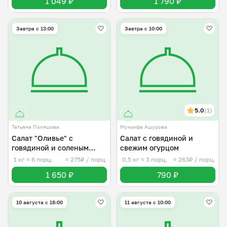
1 049 ₽
1 790 ₽
Завтра c 13:00
Завтра c 10:00
5.0
(1)
Татьяна Поляшова
Мунзифа Ашурова
Салат "Оливье" с
Салат с говядиной и
говядиной и соленым
свежим огурцом
огурцом
1 кг
≈ 6 порц.
≈ 275₽ / порц.
0,5 кг
≈ 3 порц.
≈ 263₽ / порц.
1 650 ₽
790 ₽
10 августа с 18:00
11 августа с 10:00