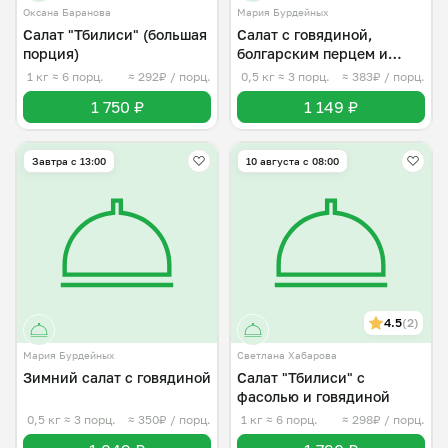
Оксана Баранова
Мария Бурдейных
Салат "Тбилиси" (большая
Салат с говядиной,
порция)
болгарским перцем и
помидорами
1 кг
≈ 6 порц.
≈ 292₽ / порц.
0,5 кг
≈ 3 порц.
≈ 383₽ / порц.
1 750 ₽
1 149 ₽
Завтра c 13:00
10 августа с 08:00
4.5
(2)
Мария Бурдейных
Светлана Хабарова
Зимний салат с говядиной
Салат "Тбилиси" с
фасолью и говядиной
0,5 кг
≈ 3 порц.
≈ 350₽ / порц.
1 кг
≈ 6 порц.
≈ 298₽ / порц.