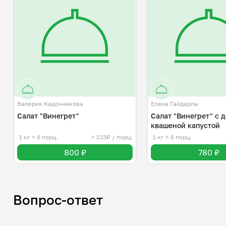
Валерия Кадочникова
Елена Гайдарлы
Салат "Винегрет"
Салат "Винегрет" с 
квашеной капустой
1 кг
≈ 6 порц.
≈ 133₽ / порц.
1 кг
≈ 6 порц.
800 ₽
780 ₽
Вопрос-ответ