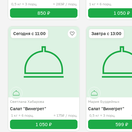
0,5 кг
≈ 3 порц.
≈ 283₽ / порц.
1 кг
≈ 6 порц.
850 ₽
1 050 ₽
Сегодня с 11:00
Завтра c 13:00
Светлана Хабарова
Мария Бурдейных
Салат "Винегрет"
Салат "Винегрет"
1 кг
≈ 6 порц.
≈ 175₽ / порц.
0,5 кг
≈ 3 порц.
1 050 ₽
599 ₽