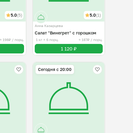
5.0
(5)
5.0
(1)
Анна Казарцева
Салат "Винегрет" с горошком
≈ 198₽ / порц.
1 кг
≈ 6 порц.
≈ 187₽ / порц.
1 120 ₽
Сегодня с 20:00