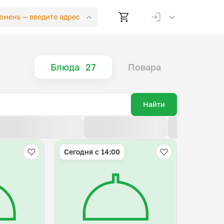
Тюмень —
введите адрес
Блюда
27
Повара
Найти
По возрастанию цены
По убыванию цены
По новизне
Сегодня с 14:00