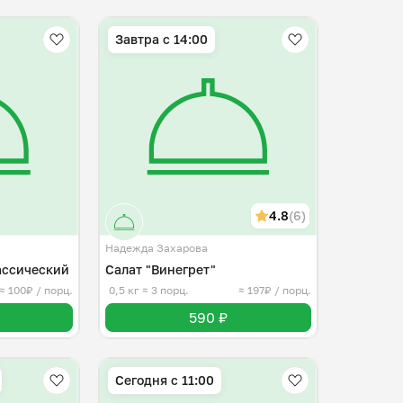
Завтра c 14:00
4.8
(6)
Надежда Захарова
ассический
Салат "Винегрет"
≈ 100₽ / порц.
0,5 кг
≈ 3 порц.
≈ 197₽ / порц.
590 ₽
Сегодня с 11:00