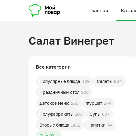
Главная
Катал
Салат Винегрет
Все категории
Популярные блюда
489
Салаты
804
Праздничный стол
906
Детское меню
263
Фуршет
274
Полуфабрикаты
103
Супы
607
Вторые блюда
1461
Напитки
74
Еще 87...