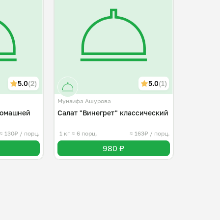
5.0
(2)
5.0
(1)
Мунзифа Ашурова
домашней
Салат "Винегрет" классический
≈ 130₽ / порц.
1 кг
≈ 6 порц.
≈ 163₽ / порц.
980 ₽