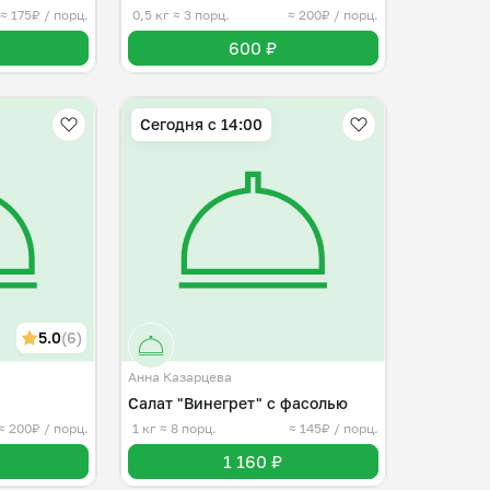
≈ 175₽ / порц.
0,5 кг
≈ 3 порц.
≈ 200₽ / порц.
600 ₽
Сегодня с 14:00
5.0
(6)
Анна Казарцева
Салат "Винегрет" с фасолью
≈ 200₽ / порц.
1 кг
≈ 8 порц.
≈ 145₽ / порц.
1 160 ₽