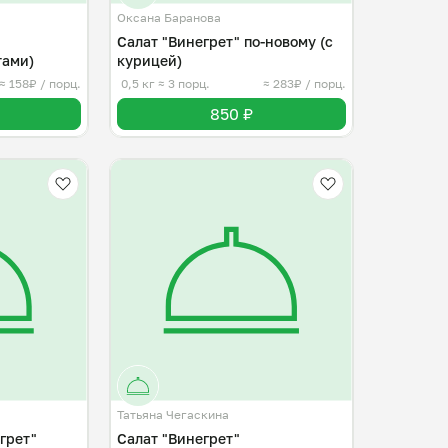
Оксана Баранова
Салат "Винегрет" по-новому (с
тами)
курицей)
≈ 158₽ / порц.
0,5 кг
≈ 3 порц.
≈ 283₽ / порц.
850 ₽
Татьяна Чегаскина
грет"
Салат "Винегрет"