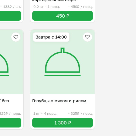
≈ 133₽ / шт.
0.2 кг
≈ 1 порц.
≈ 450₽ / порц.
450 ₽
Завтра c 14:00
( без
Голубцы с мясом и рисом
325₽ / порц.
1 кг
≈ 4 порц.
≈ 325₽ / порц.
1 300 ₽