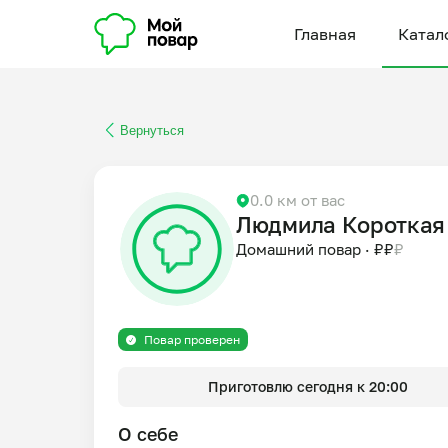
Главная
Катал
Вернуться
0.0 км от вас
Людмила Короткая
Домашний повар
·
₽
₽
₽
Повар проверен
Приготовлю сегодня к 20:00
О себе