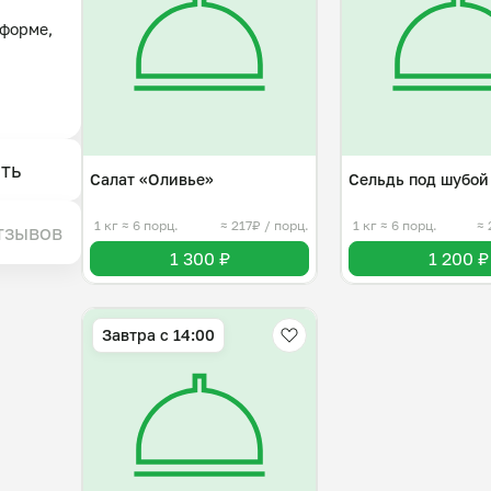
форме, 
iring 
 


ть
Салат «Оливье»
Сельдь под шубой
 
1 кг
≈ 6 порц.
≈ 217₽ / порц.
1 кг
≈ 6 порц.
≈ 
тзывов
1 300 ₽
1 200 ₽
е 
Завтра c 14:00