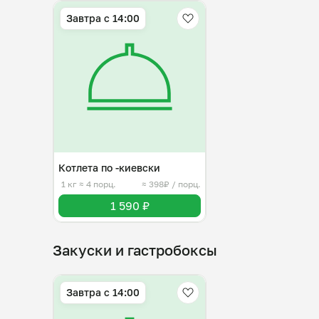
Завтра c 14:00
Котлета по -киевски
1 кг
≈ 4 порц.
≈ 398₽ / порц.
1 590 ₽
Закуски и гастробоксы
Завтра c 14:00