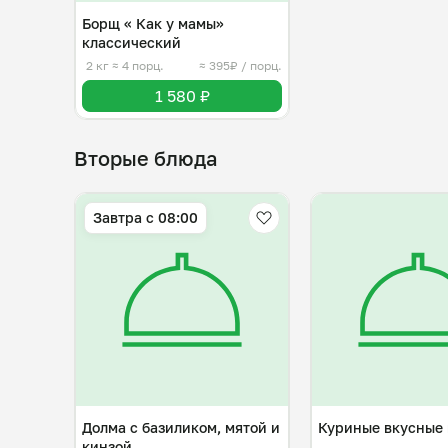
Борщ « Как у мамы»
классический
2 кг
≈ 4 порц.
≈ 395₽ / порц.
1 580 ₽
Вторые блюда
Завтра c 08:00
Долма с базиликом, мятой и
Куриные вкусные 
кинзой