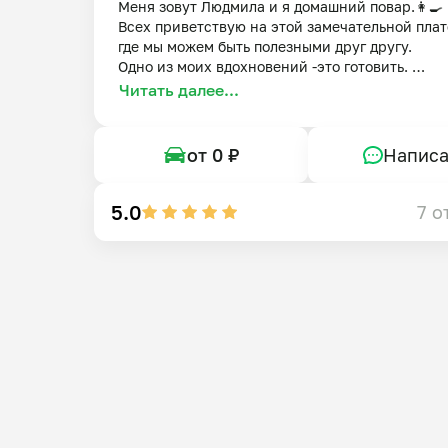
Меня зовут Людмила и я домашний повар.👩‍🍳

Всех приветствую на этой замечательной плат
где мы можем быть полезными друг другу.

Одно из моих вдохновений -это готовить. 

Люблю экспериментировать со вкусами.

Читать далее...
При разработке рецептов я опираюсь на food pa
-это методика сочетания различных продуктов
питания на основе их вкусовых характеристик.
от 0 ₽
Написа
Всегда услышу пожелания клиента и с любовью
приготовлю выбранное вами  блюдо. 

5.0
7 о
Автор более 50 вкусов трюфелей.

Создаю очень вкусные начинки конфет, которы
будут только  у меня и поделюсь с огромным 
удовольствием с вами.