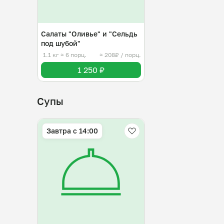
Салаты "Оливье" и "Сельдь
под шубой"
1.1 кг
≈ 6 порц.
≈ 208₽ / порц.
1 250 ₽
Супы
Завтра c 14:00