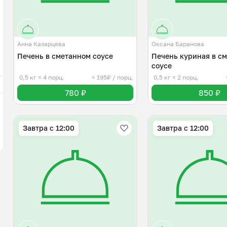
Анна Казарцева
Оксана Баранова
Печень в сметанном соусе
Печень куриная в с
соусе
0,5 кг
≈ 4 порц.
≈ 195₽ / порц.
0,5 кг
≈ 2 порц.
780 ₽
850 ₽
Завтра c 12:00
Завтра c 12:00