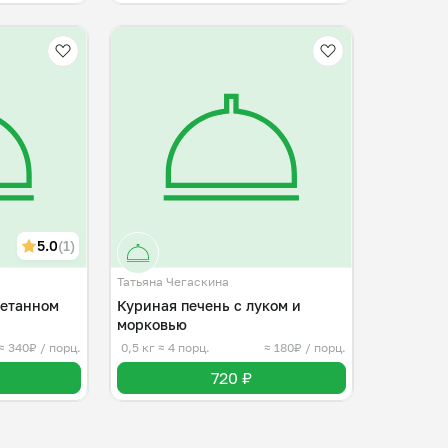
5.0
(1)
Татьяна Чегаскина
метанном
Куриная печень с луком и
морковью
≈ 340₽ / порц.
0,5 кг
≈ 4 порц.
≈ 180₽ / порц.
720 ₽