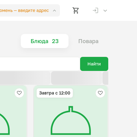
Тюмень —
введите адрес
Блюда
23
Повара
Найти
По возрастанию цены
По убыванию цены
По новизне
Завтра c 12:00