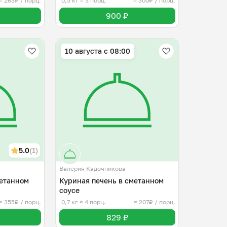
≈ 263₽ / порц.
0,5 кг
≈ 3 порц.
≈ 300₽ / порц.
900 ₽
10 августа с 08:00
5.0
(1)
Валерия Кадочникова
метанном
Куриная печень в сметанном
соусе
≈ 355₽ / порц.
0,7 кг
≈ 4 порц.
≈ 207₽ / порц.
829 ₽