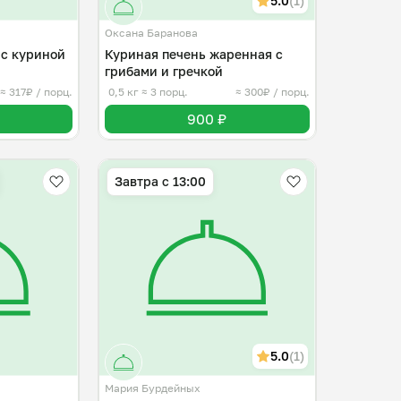
5.0
(1)
Оксана Баранова
 с куриной
Куриная печень жаренная с
грибами и гречкой
≈ 317₽ / порц.
0,5 кг
≈ 3 порц.
≈ 300₽ / порц.
900 ₽
Завтра c 13:00
5.0
(1)
Мария Бурдейных