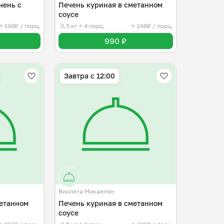
чень с
Печень куриная в сметанном
соусе
≈ 198₽ / порц.
0,5 кг
≈ 4 порц.
≈ 248₽ / порц.
990 ₽
Завтра c 12:00
Виолета Микаелян
метанном
Печень куриная в сметанном
соусе