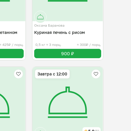
Оксана Баранова
метанном
Куриная печень с рисом
≈ 425₽ / порц.
0,5 кг
≈ 3 порц.
≈ 300₽ / порц.
900 ₽
Завтра c 12:00