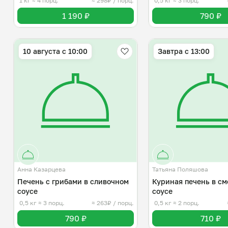
1 кг
≈ 4 порц.
≈ 298₽ / порц.
0,5 кг
≈ 3 порц.
1 190 ₽
790 ₽
10 августа с 10:00
Завтра c 13:00
Анна Казарцева
Татьяна Поляшова
Печень с грибами в сливочном
Куриная печень в с
соусе
соусе
0,5 кг
≈ 3 порц.
≈ 263₽ / порц.
0,5 кг
≈ 2 порц.
790 ₽
710 ₽