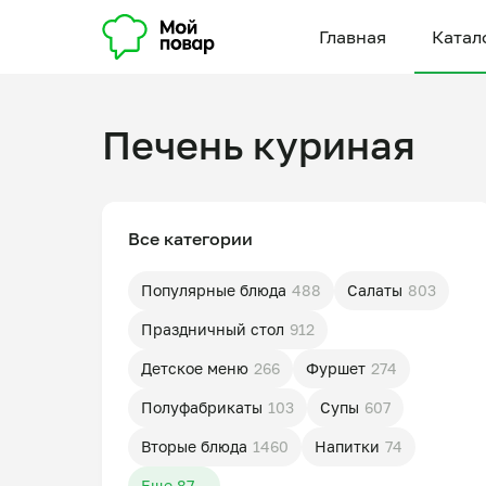
Главная
Катал
Печень куриная
Все категории
Популярные блюда
488
Салаты
803
Праздничный стол
912
Детское меню
266
Фуршет
274
Полуфабрикаты
103
Супы
607
Вторые блюда
1460
Напитки
74
Еще 87...