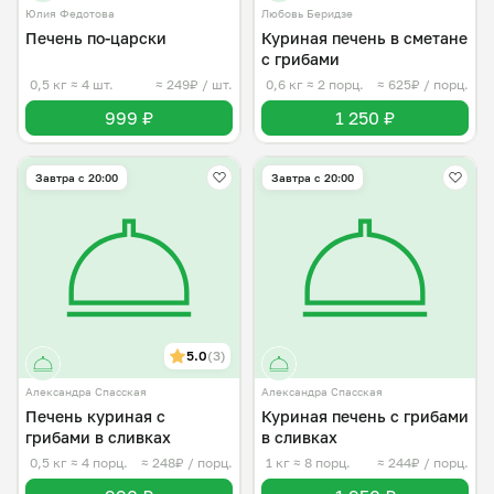
Юлия Федотова
Любовь Беридзе
Печень по-царски
Куриная печень в сметане
с грибами
0,5 кг
≈ 4 шт.
≈ 249₽ / шт.
0,6 кг
≈ 2 порц.
≈ 625₽ / порц.
999 ₽
1 250 ₽
Завтра c 20:00
Завтра c 20:00
5.0
(3)
Александра Спасская
Александра Спасская
Печень куриная с
Куриная печень с грибами
грибами в сливках
в сливках
0,5 кг
≈ 4 порц.
≈ 248₽ / порц.
1 кг
≈ 8 порц.
≈ 244₽ / порц.