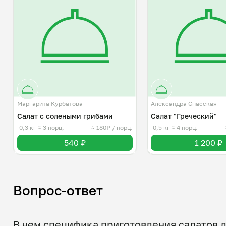
Маргарита Курбатова
Александра Спасская
Салат с солеными грибами
Салат "Греческий"
0,3 кг
≈ 3 порц.
≈ 180₽ / порц.
0,5 кг
≈ 4 порц.
540 ₽
1 200 ₽
Вопрос-ответ
В чем специфика приготовления салатов