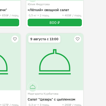
Юлия Федотова
печи"
«Лёгкий» овощной салат
≈ 650₽ / порц.
0,5 кг
≈ 2 порц.
≈ 400₽ / порц.
800 ₽
9 августа с 13:00
Маргарита Курбатова
Салат "Цезарь" с цыпленком
≈ 127₽ / порц.
0,3 кг
≈ 3 порц.
≈ 260₽ / порц.