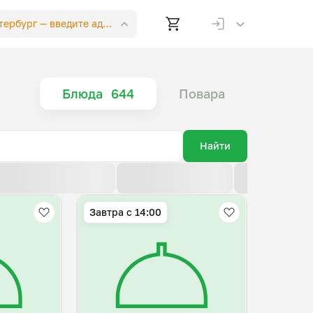
етербург —
введите адрес
Блюда
644
Повара
Найти
По возрастанию цены
По убыванию цены
По новизне
Завтра c 14:00