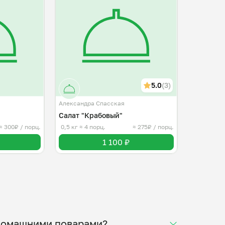
5.0
(3)
Александра Спасская
Салат "Крабовый"
≈ 300₽ / порц.
0,5 кг
≈ 4 порц.
≈ 275₽ / порц.
1 100 ₽
 домашними поварами?