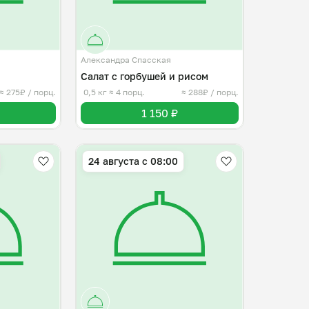
Александра Спасская
Салат с горбушей и рисом
≈ 275₽ / порц.
0,5 кг
≈ 4 порц.
≈ 288₽ / порц.
1 150 ₽
24 августа с 08:00