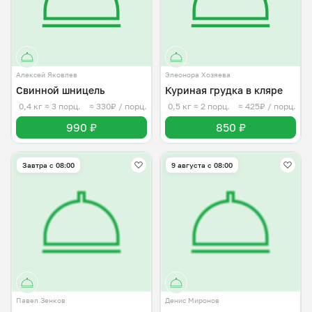
Алексей Яковлев
Элеонора Хозяева
Свинной шницель
Куриная грудка в кляре
0,4 кг
≈ 3 порц.
≈ 330₽ / порц.
0,5 кг
≈ 2 порц.
≈ 425₽ / порц.
990 ₽
850 ₽
Завтра c 08:00
9 августа с 08:00
Павел Зенков
Денис Миронов