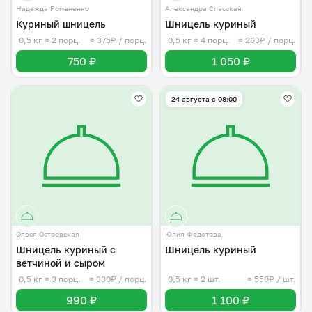
Надежда Романенко
Александра Спасская
Куриный шницель
Шницель куриный
0,5 кг
≈ 2 порц.
≈ 375₽ / порц.
0,5 кг
≈ 4 порц.
≈ 263₽ / порц.
750 ₽
1 050 ₽
24 августа с 08:00
Олеся Островская
Юлия Федотова
Шницель куриный с
Шницель куриный
ветчиной и сыром
0,5 кг
≈ 3 порц.
≈ 330₽ / порц.
0,5 кг
≈ 2 шт.
≈ 550₽ / шт.
990 ₽
1 100 ₽