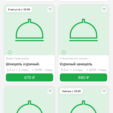
9 августа с 15:00
Олеся Герасимова
Станислав Нигинский
Шницель куриный.
Куриный шницель
0,5 кг
≈ 2 порц.
≈ 335₽ / порц.
0,5 кг
≈ 3 порц.
≈ 327₽ / порц.
670 ₽
980 ₽
Завтра c 15:00