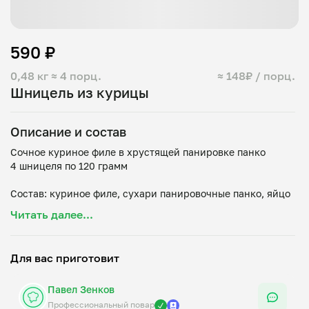
590 ₽
0,48 кг
≈ 4 порц.
≈ 148₽ / порц.
Шницель из курицы
Описание и состав
Сочное куриное филе в хрустящей панировке панко
4 шницеля по 120 грамм
Состав: куриное филе, сухари панировочные панко, яйцо
куриное, мука пшеничная в/с, масло растительное, соль,
Читать далее...
Для вас приготовит
Павел Зенков
Профессиональный повар