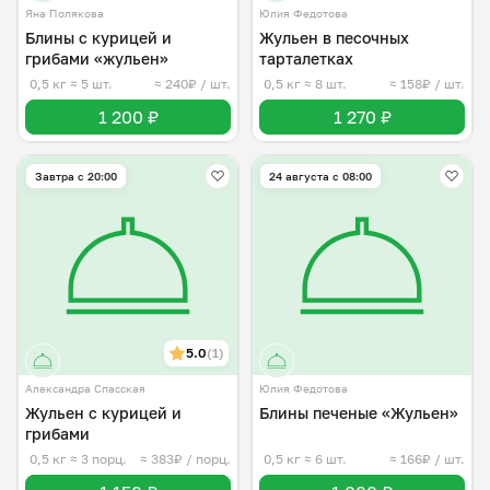
Яна Полякова
Юлия Федотова
Блины с курицей и
Жульен в песочных
грибами «жульен»
тарталетках
0,5 кг
≈ 5 шт.
≈ 240₽ / шт.
0,5 кг
≈ 8 шт.
≈ 158₽ / шт.
1 200 ₽
1 270 ₽
Завтра c 20:00
24 августа с 08:00
5.0
(1)
Александра Спасская
Юлия Федотова
Жульен с курицей и
Блины печеные «Жульен»
грибами
0,5 кг
≈ 3 порц.
≈ 383₽ / порц.
0,5 кг
≈ 6 шт.
≈ 166₽ / шт.