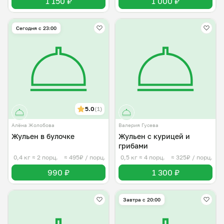
1 150 ₽
1 000 ₽
Сегодня с 23:00
5.0
(1)
Алёна Жолобова
Валерия Гусева
Жульен в булочке
Жульен с курицей и
грибами
0,4 кг
≈ 2 порц.
≈ 495₽ / порц.
0,5 кг
≈ 4 порц.
≈ 325₽ / порц.
990 ₽
1 300 ₽
Завтра c 20:00