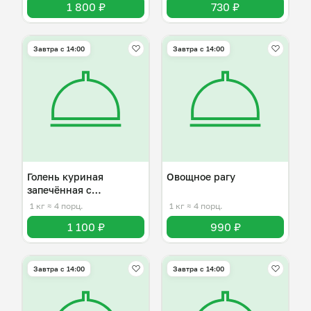
1 800 ₽
730 ₽
Завтра c 14:00
Завтра c 14:00
Голень куриная
Овощное рагу
запечённая с
картофелем
1 кг
≈ 4 порц.
1 кг
≈ 4 порц.
1 100 ₽
990 ₽
Завтра c 14:00
Завтра c 14:00