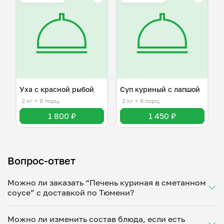
Уха с красной рыбой
Суп куриный с лапшой
2 кг
≈ 8 порц.
2 кг
≈ 8 порц.
1 800 ₽
1 450 ₽
Вопрос-ответ
Можно ли заказать “Печень куриная в сметанном
соусе” с доставкой по Тюмени?
Да, доставка на дом работает по всему городу!
Можно ли изменить состав блюда, если есть
Укажите удобное время — и получите свежее