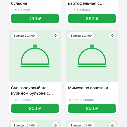
бульоне
картофельная с
куриным фаршем
1 л
≈ 4 порц.
1 кг
≈ 4 порц.
790 ₽
890 ₽
Завтра c 14:00
Завтра c 14:00
Суп гороховый на
Мимоза по советски
курином бульоне с
капчёностямии
1 л
≈ 4 порц.
0,7 кг
≈ 4 порц.
850 ₽
850 ₽
Завтра c 14:00
Завтра c 14:00