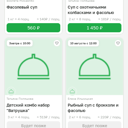
Виолета Микаелян
Татьяна Поляшова
Фасолевый суп
Суп с охотничьими
колбасками и фасолью
1 кг
≈ 4 порц.
≈ 140₽ / порц.
2 кг
≈ 8 порц.
≈ 181₽ / порц.
560 ₽
1 450 ₽
Завтра c 10:00
10 августа с 12:00
Татьяна Поляшова
Елена Ильницкая
Детский комбо набор
Рыбный суп с брокколи и
"Ватрушка"
фасолью
3 кг
≈ 4 порц.
≈ 513₽ / порц.
2 кг
≈ 6 порц.
≈ 220₽ / порц.
Будет позже
Будет позже