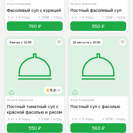
Анна Казарцева
Оксана Баранова
Фасолевый суп с курицей
Постный фасолевый суп
1 кг
≈ 4 порц.
≈ 198₽ / порц.
1 кг
≈ 4 порц.
≈ 138₽ / порц.
790 ₽
550 ₽
Завтра c 12:00
10 августа с 10:00
5.0
(3)
Оксана Баранова
Анна Казарцева
Постный томатный суп с
Постный суп с фасолью
красной фасолью и рисом
1 кг
≈ 4 порц.
≈ 138₽ / порц.
1 кг
≈ 3 порц.
≈ 187₽ / порц.
550 ₽
560 ₽