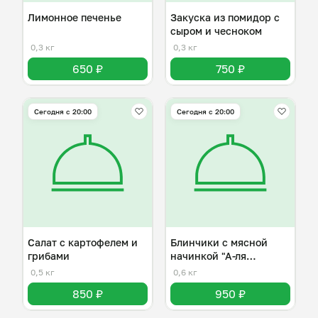
Лимонное печенье
Закуска из помидор с
сыром и чесноком
0,3 кг
0,3 кг
650 ₽
750 ₽
Сегодня с 20:00
Сегодня с 20:00
Салат с картофелем и
Блинчики с мясной
грибами
начинкой "А-ля
болоньезе"
0,5 кг
0,6 кг
850 ₽
950 ₽