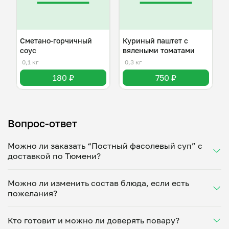
Сметано-горчичный
Куриный паштет с
соус
вялеными томатами
0,1 кг
0,3 кг
180 ₽
750 ₽
Вопрос-ответ
Можно ли заказать “Постный фасолевый суп” с
доставкой по Тюмени?
Да, доставка на дом работает по всему городу!
Можно ли изменить состав блюда, если есть
Укажите удобное время — и получите свежее
пожелания?
домашнее блюдо в большой порции прямо с плиты.
Герметичная упаковка сохраняет тепло до 90
Конечно! Оксана Баранова адаптирует блюдо под
минут. Статус заказа отслеживайте в личном
Кто готовит и можно ли доверять повару?
ваши предпочтения: уберет специи, снизит
кабинете, а с поваром можно связаться напрямую в