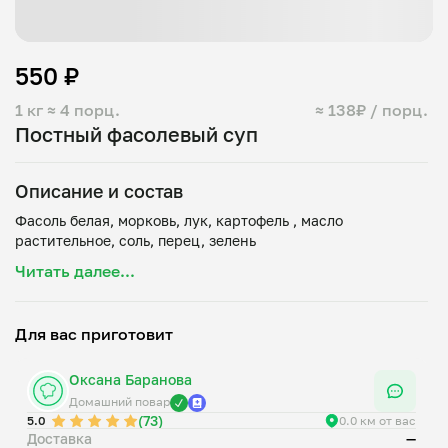
550 ₽
1 кг
≈ 4 порц.
≈ 138₽ / порц.
Постный фасолевый суп
Описание и состав
Фасоль белая, морковь, лук, картофель , масло
Читать далее...
Для вас приготовит
Оксана Баранова
Домашний повар
(73)
5.0
0.0 км от вас
Доставка
—