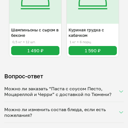
Шампиньоны с сыром в
Куриная грудка с
беконе
кабачком
0,5 кг
≈ 12 шт.
1 кг
≈ 6 порц.
1 490 ₽
1 590 ₽
Вопрос-ответ
Можно ли заказать “Паста с соусом Песто,
Моцареллой и Черри” с доставкой по Тюмени?
Да, доставка на дом работает по всему городу!
Можно ли изменить состав блюда, если есть
Укажите удобное время — и получите свежее
пожелания?
домашнее блюдо в большой порции прямо с плиты.
Герметичная упаковка сохраняет тепло до 90
Конечно! Елена Васильева адаптирует блюдо под
минут. Статус заказа отслеживайте в личном