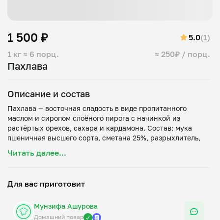
1 500 ₽
5.0
(1)
1 кг
≈ 6 порц.
≈ 250₽ / порц.
Пахлава
Описание и состав
Пахлава — восточная сладость в виде пропитанного
маслом и сиропом слоёного пирога с начинкой из
растёртых орехов, сахара и кардамона. Состав: мука
пшеничная высшего сорта, сметана 25%, разрыхлитель,
сахар, сл.масло, яйцо, лимонный сок, кардамон, грецкий
Читать далее...
орех, мед, топленое масло. Для украшения миндаль
Для вас приготовит
Мунзифа Ашурова
Домашний повар