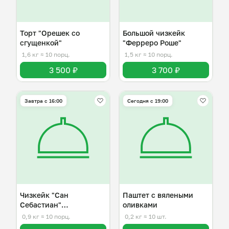
Торт "Орешек со
Большой чизкейк
сгущенкой"
"Ферреро Роше"
1,6 кг
≈ 10 порц.
1,5 кг
≈ 10 порц.
3 500 ₽
3 700 ₽
Завтра c 16:00
Сегодня с 19:00
Чизкейк "Сан
Паштет с вялеными
Себастиан"
оливками
ванильный/
0,9 кг
≈ 10 порц.
0,2 кг
≈ 10 шт.
шоколадный