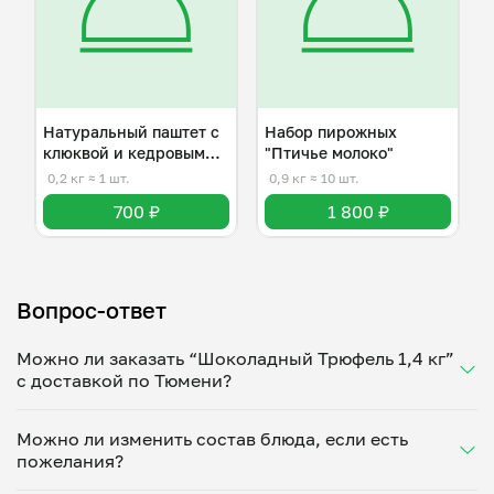
Натуральный паштет с
Набор пирожных
клюквой и кедровыми
"Птичье молоко"
орешками
0,2 кг
≈ 1 шт.
0,9 кг
≈ 10 шт.
700 ₽
1 800 ₽
Вопрос-ответ
Можно ли заказать “Шоколадный Трюфель 1,4 кг”
с доставкой по Тюмени?
Да, доставка на дом работает по всему городу!
Можно ли изменить состав блюда, если есть
Укажите удобное время — и получите свежее
пожелания?
домашнее блюдо в большой порции прямо с плиты.
Герметичная упаковка сохраняет тепло до 90