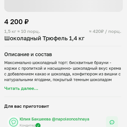
4 200 ₽
1,5 кг
≈ 10 порц.
≈ 420₽ / порц.
Шоколадный Трюфель 1,4 кг
Описание и состав
Максимально шоколадный торт: бисквитные брауни -
коржи с пропиткой и насыщенно- шоколадный вкус крема
с добавлением какао и шоколада, конфитюром из вишни с
натуральными ягодами, покрытый темным шоколадом
callebaut 54%.
Читать далее...
Для вас приготовит
Юлия Бакшеева @napoleonoshnaya
Кондитер