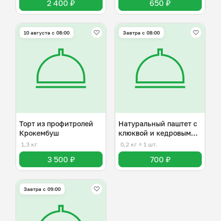
2 400 ₽
650 ₽
10 августа с 08:00
Завтра c 08:00
Торт из профитролей
Натуральный паштет с
Крокембуш
клюквой и кедровыми
орешками
1,3 кг
0,2 кг
≈ 1 шт.
3 500 ₽
700 ₽
Завтра c 09:00