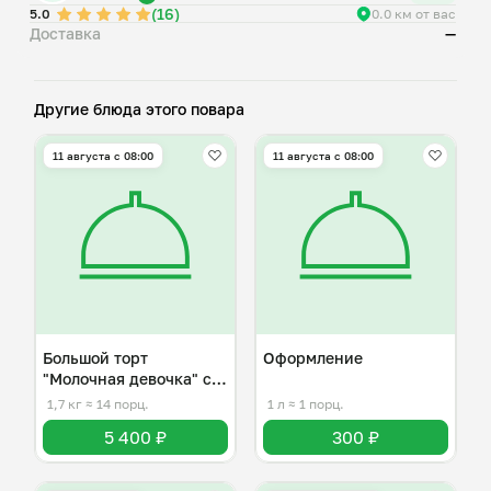
(16)
5.0
0.0 км от вас
Доставка
—
Другие блюда этого повара
11 августа с 08:00
11 августа с 08:00
Большой торт
Оформление
"Молочная девочка" со
вкусом пломбира
1,7 кг
≈ 14 порц.
1 л
≈ 1 порц.
5 400 ₽
300 ₽