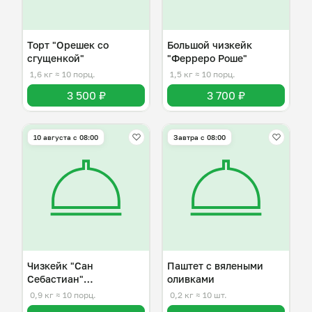
Торт "Орешек со
Большой чизкейк
сгущенкой"
"Ферреро Роше"
1,6 кг
≈ 10 порц.
1,5 кг
≈ 10 порц.
3 500 ₽
3 700 ₽
10 августа с 08:00
Завтра c 08:00
Чизкейк "Сан
Паштет с вялеными
Себастиан"
оливками
ванильный/
0,9 кг
≈ 10 порц.
0,2 кг
≈ 10 шт.
шоколадный