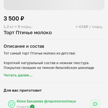
3 500 ₽
1,2 кг
≈ 8 порц.
≈ 438₽ / порц.
Торт Птичье молоко
Описание и состав
Тот самый торт Птичье молоко из детства!
Короткий натуральный состав и нежная текстура.
Покрытие ганашом на темном бельгийском шоколаде
Вес 1,2 кг.
Читать далее...
Возможно изготовление в виде нарезных пирожных.
Для вас приготовит
Юлия Бакшеева @napoleonoshnaya
Кондитер