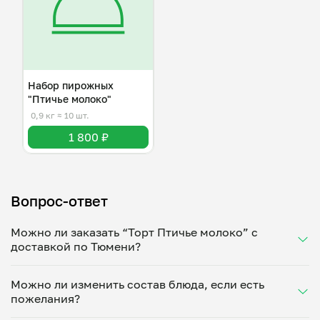
Набор пирожных
"Птичье молоко"
0,9 кг
≈ 10 шт.
1 800 ₽
Вопрос-ответ
Можно ли заказать “Торт Птичье молоко” с
доставкой по Тюмени?
Да, доставка на дом работает по всему городу!
Можно ли изменить состав блюда, если есть
Укажите удобное время — и получите свежее
пожелания?
домашнее блюдо в большой порции прямо с плиты.
Герметичная упаковка сохраняет тепло до 90