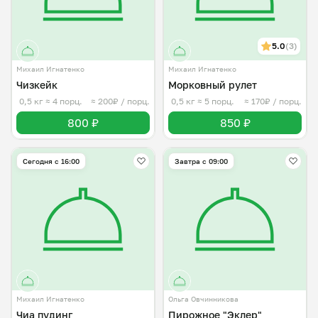
5.0
(3)
Михаил Игнатенко
Михаил Игнатенко
Чизкейк
Морковный рулет
0,5 кг
≈ 4 порц.
≈ 200₽ / порц.
0,5 кг
≈ 5 порц.
≈ 170₽ / порц.
800 ₽
850 ₽
Сегодня с 16:00
Завтра c 09:00
Михаил Игнатенко
Ольга Овчинникова
Чиа пудинг
Пирожное "Эклер"