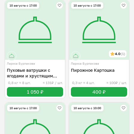
10 августа с 17:00
10 августа с 17:00
4.0
(1)
Лариса Бурлакова
Лариса Бурлакова
Пуховые ватрушки с
Пирожное Картошка
ягодами и хрустящим
штрейзелем
0,8 кг
≈ 8 шт.
≈ 131₽ / шт.
0,3 кг
≈ 4 шт.
≈ 100₽ / шт.
1 050 ₽
400 ₽
10 августа с 17:00
10 августа с 10:00