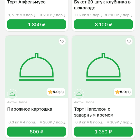
Торт Апфельмусс
Букет 20 штук клубника в
шоколаде
1,5 кг
≈ 8 порц.
≈ 231₽ / порц.
0,6 кг
≈ 1 порц.
≈ 3100₽ / порц.
1 850 ₽
3 100 ₽
5.0
(3)
5.0
(1)
Антон Попов
Антон Попов
Пирожное картошка
Торт Наполеон с
заварным кремом
0,3 кг
≈ 4 порц.
≈ 200₽ / порц.
0,9 кг
≈ 8 порц.
≈ 169₽ / порц.
800 ₽
1 350 ₽