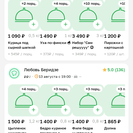
≈2 порц.
≈4 порц.
≈10 порц.
≈10 шт.
1 090 ₽
0,5 кг
1 490 ₽
1 кг
3 490 ₽
3 кг
1 200 ₽
1 
Курица под
Уха по-фински 🥣
Набор "Сам
Пирожки с
сырной шапкой
решуууу" 😉
картошкой
≈ 545₽ / порц.
≈ 373₽ / порц.
≈ 349₽ / порц.
≈ 120₽ / шт.
Любовь Беридзе
5.0 (136)
13 августа с 19:00
—
₽
₽
₽
≈4 порц.
≈3 порц.
≈3 порц.
≈3 порц.
1 500 ₽
1,2 кг
1 400 ₽
0,8 кг
1 400 ₽
0,8 кг
1 865 ₽
1 
Цыпленок
Бедро куриное
Филе бедра
Долма
шкмерули
томленое с
цыпленка в