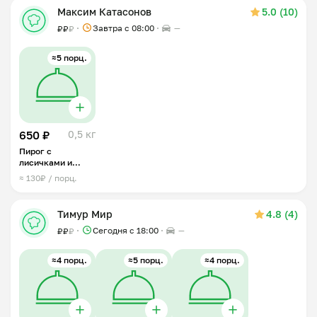
Максим Катасонов
5.0 (10)
Завтра c 08:00
—
₽
₽
₽
≈5 порц.
650 ₽
0,5 кг
Пирог с
лисичками и
картофелем
≈ 130₽ / порц.
Тимур Мир
4.8 (4)
Сегодня с 18:00
—
₽
₽
₽
≈4 порц.
≈5 порц.
≈4 порц.