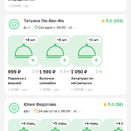
малиной
≈ 1300₽ / шт.
Татьяна Лю-Ван-Фа
5.0 (102)
Сегодня с 18:00
—
₽
₽
₽
≈8 шт.
≈6 шт.
≈1 шт.
999 ₽
1 кг
1 590 ₽
0,9 кг
1 050 ₽
1 кг
Пирожки с
Булочки
Хачапури по-
вишней
синнабон
мегрельски
≈ 124₽ / шт.
≈ 265₽ / шт.
≈ 1050₽ / шт.
Юлия Федотова
5.0 (58)
24 августа с 08:00
—
₽
₽
₽
≈4 порц.
≈5 порц.
≈4 порц.
≈4 порц.