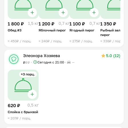
1 800 ₽
1,5 кг
1 200 ₽
0,7 кг
1 100 ₽
0,7 кг
1 350 ₽
0,7 
Обед #3
Яблочный пирог
Ягодный пирог
Рыбный заливн
пирог
≈ 450₽ / порц.
≈ 240₽ / порц.
≈ 275₽ / порц.
≈ 338₽ / порц.
Элеонора Хозяева
5.0 (12)
Сегодня с 21:00
—
₽
₽
₽
≈3 порц.
620 ₽
0,5 кг
Слойка с брынзой
≈ 207₽ / порц.