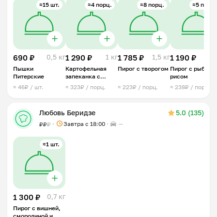
≈15 шт.
≈4 порц.
≈8 порц.
≈5 порц.
690 ₽
0,5 кг
1 290 ₽
1 кг
1 785 ₽
1,5 кг
1 190 ₽
1 
Пышки
Картофельная
Пирог с творогом
Пирог с рыбой и
Питерские
запеканка с
рисом
беконом
≈ 46₽ / шт.
≈ 323₽ / порц.
≈ 223₽ / порц.
≈ 238₽ / порц.
Любовь Беридзе
5.0 (135)
Завтра c 18:00
—
₽
₽
₽
≈1 шт.
1 300 ₽
0,7 кг
Пирог с вишней,
смородиной и