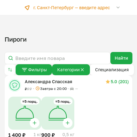
г. Санкт-Петербург —
введите адрес
Пироги
Найти
Фильтры
Категории
Специализация
Александра Спасская
5.0 (201)
Завтра c 20:00
—
₽
₽
₽
≈5 порц.
≈5 порц.
1 400 ₽
1 кг
900 ₽
0,5 кг