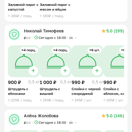
Заливной пирог с
Заливной пирог с
капустой
мясом и яйцом
≈ 280₽ / порц.
≈ 180₽ / порц.
Николай Тимофеев
5.0 (199)
Сегодня с 18:00
—
₽
₽
₽
≈4 порц.
≈4 порц.
≈6 шт.
≈6 шт.
900 ₽
0,5 кг
1 000 ₽
0,5 кг
990 ₽
0,5 кг
990 ₽
0,5 
Штрудель с
Штрудель с
Слойки с черной
Слойки с
яблоками
вишней
смородиной
яблоком, кориц
и изюмом
≈ 225₽ / порц.
≈ 250₽ / порц.
≈ 165₽ / шт.
≈ 165₽ / шт.
Алёна Жолобова
5.0 (146)
Сегодня с 18:00
—
₽
₽
₽