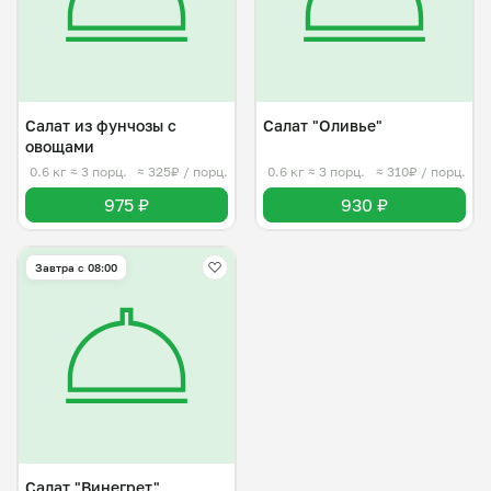
Салат из фунчозы с
Салат "Оливье"
овощами
0.6 кг
≈ 3 порц.
≈ 325₽ / порц.
0.6 кг
≈ 3 порц.
≈ 310₽ / порц.
975 ₽
930 ₽
Завтра c 08:00
Салат "Винегрет"