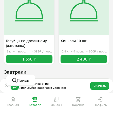
Голубцы по-домашнему
Хинкали 10 шт
(заготовка)
1 кг
≈ 4 порц.
≈ 388₽ / порц.
0.9 кг
≈ 4 порц.
≈ 600₽ / порц.
1 550 ₽
2 400 ₽
Завтраки
Поиск
Скачай приложение
Завтра c 08:00
Завтра c 08:00
Скачать
и пользуйся сервисом удобнее!
Главная
Каталог
Заказы
Корзина
Профиль