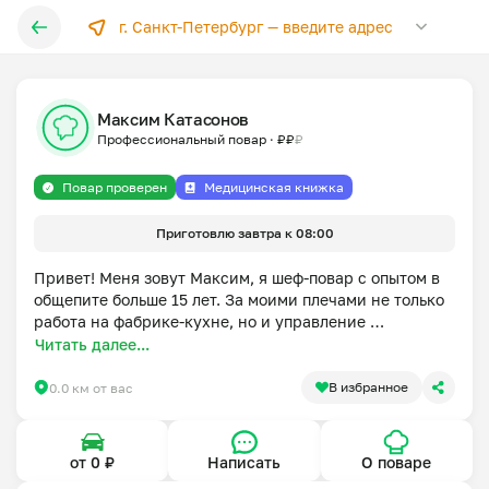
г. Санкт-Петербург —
введите адрес
Максим Катасонов
Профессиональный повар
·
₽
₽
₽
Повар проверен
Медицинская книжка
Приготовлю завтра к 08:00
Привет! Меня зовут Максим, я шеф-повар с опытом в 
общепите больше 15 лет. За моими плечами не только 
работа на фабрике-кухне, но и управление 
собственной кухней. Это значит, что я готовлю вам 
Читать далее...
дома с соблюдением строгих рестораных стандартов 
и санитарии.

В избранное
0.0 км от вас
Как я работаю:

• Продукты закупаю лично для вас в день готовки — 
только свежее, никакого «вчерашнего».

от 0 ₽
Написать
О поваре
• На вашей кухне будет идеальный порядок. 
