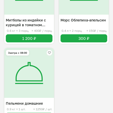
Митболы из индейки с
Морс Облепиха-апельсин
курицей в томатном
соусе
0.6 кг
≈ 3 порц.
≈ 400₽ / порц.
0.4 л
≈ 2 порц.
≈ 150₽ / порц.
1 200 ₽
300 ₽
Завтра c 08:00
Пельмени домашние
0.9 кг
≈ 1 шт.
≈ 1250₽ / шт.