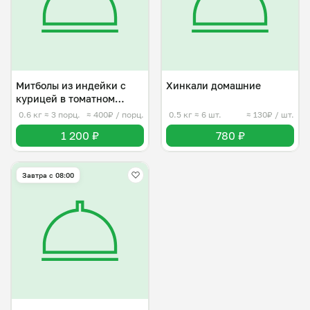
Митболы из индейки с
Хинкали домашние
курицей в томатном
соусе
0.6 кг
≈ 3 порц.
≈ 400₽ / порц.
0.5 кг
≈ 6 шт.
≈ 130₽ / шт.
1 200 ₽
780 ₽
Завтра c 08:00