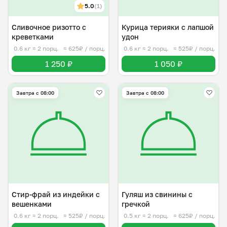
5.0
(1)
Сливочное ризотто с
Курица терияки с лапшой
креветками
удон
0.6 кг
≈ 2 порц.
≈ 625₽ / порц.
0.6 кг
≈ 2 порц.
≈ 525₽ / порц.
1 250 ₽
1 050 ₽
Завтра c 08:00
Завтра c 08:00
Стир-фрай из индейки с
Гуляш из свинины с
вешенками
гречкой
0.6 кг
≈ 2 порц.
≈ 525₽ / порц.
0.5 кг
≈ 2 порц.
≈ 625₽ / порц.