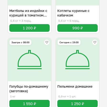
Митболы из индейки с
Котлеты куриные с
курицей в томатном
кабачком
соусе
0,6 кг
≈ 3 порц.
0,6 кг
≈ 6 порц.
1 200 ₽
990 ₽
Завтра c 08:00
Сегодня с 19:00
Голубцы по-домашнему
Пельмени домашние
(заготовка)
1 кг
0,9 кг
≈ 1 шт.
1 550 ₽
1 250 ₽