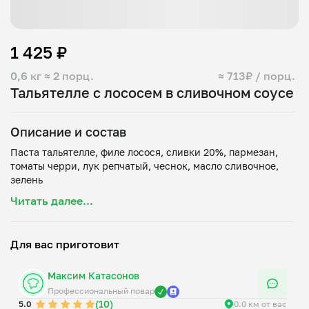
1 425 ₽
0,6 кг
≈ 2 порц.
≈ 713₽ / порц.
Тальятелле с лососем в сливочном соусе
Описание и состав
Паста тальятелле, филе лосося, сливки 20%, пармезан,
томаты черри, лук репчатый, чеснок, масло сливочное,
Читать далее...
Для вас приготовит
Максим Катасонов
Профессиональный повар
(10)
5.0
0.0 км от вас