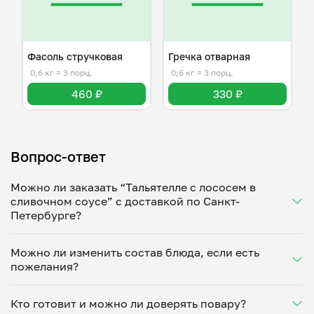
Фасоль стручковая
Гречка отварная
0,6 кг
≈ 3 порц.
0,6 кг
≈ 3 порц.
460 ₽
330 ₽
Вопрос-ответ
Можно ли заказать “Тальятелле с лососем в
сливочном соусе” с доставкой по Санкт-
Петербурге?
Да, доставка на дом работает по всему городу!
Можно ли изменить состав блюда, если есть
Укажите удобное время — и получите свежее
пожелания?
домашнее блюдо в большой порции прямо с плиты.
Герметичная упаковка сохраняет тепло до 90
Конечно! Максим Катасонов адаптирует блюдо под
минут. Статус заказа отслеживайте в личном
Кто готовит и можно ли доверять повару?
ваши предпочтения: уберет специи, снизит
кабинете, а с поваром можно связаться напрямую в