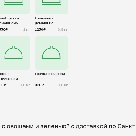
олубцы по-
Пельмени
омашнему
домашние
заготовка)
550₽
1 кг
1250₽
0,9 кг
асоль
Гречка отварная
тручковая
60₽
0,6 кг
330₽
0,6 кг
 с овощами и зеленью” с доставкой по Санк