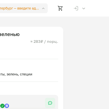
етербург —
введите адрес
 зеленью
≈ 283₽ / порц.
р