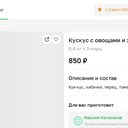
ог
г. Санкт-П
Кускус с овощами и
0,6 кг
≈ 3 порц.
850 ₽
Описание и состав
Для вас приготовит
Максим Катасонов
Профессиональный пова