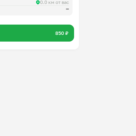
0.0 км от вас
—
850 ₽