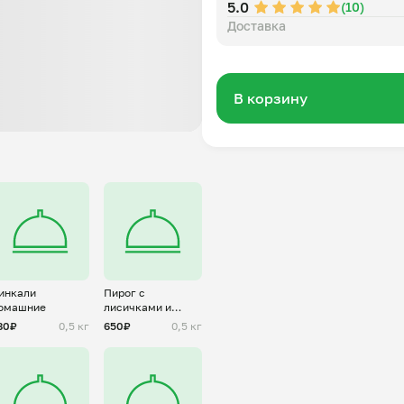
5.0
(10)
Доставка
В корзину
инкали
Пирог с
омашние
лисичками и
картофелем
80₽
0,5 кг
650₽
0,5 кг