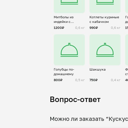
Митболы из
Котлеты куриные
Г
индейки с
с кабачком
д
курицей в
(
1200₽
0,6 кг
990₽
0,6 кг
1
томатном соусе
Голубцы по-
Шакшука
Ф
домашнему
с
800₽
0,5 кг
750₽
0,4 кг
4
Вопрос-ответ
Можно ли заказать “Кускус