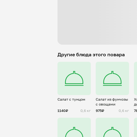
Другие блюда этого повара
Салат с тунцом
Салат из фунчозы
Х
с овощами
д
1140₽
0,6 кг
975₽
0,6 кг
7