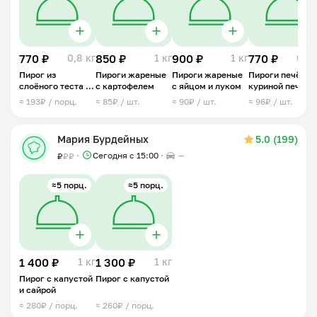
770 ₽
0,8 кг
850 ₽
1 кг
900 ₽
1 кг
770 ₽
0,8 
Пирог из
Пироги жареные
Пироги жареные
Пироги печёные 
слоёного теста с
с картофелем
с яйцом и луком
куриной печен
капустой
≈ 193₽ / порц.
≈ 85₽ / шт.
≈ 90₽ / шт.
≈ 96₽ / шт.
Мария Бурдейных
5.0 (199)
Сегодня с 15:00
—
₽
₽
₽
≈5 порц.
≈5 порц.
1 400 ₽
1 кг
1 300 ₽
1 кг
Пирог с капустой
Пирог с капустой
и сайрой
≈ 280₽ / порц.
≈ 260₽ / порц.