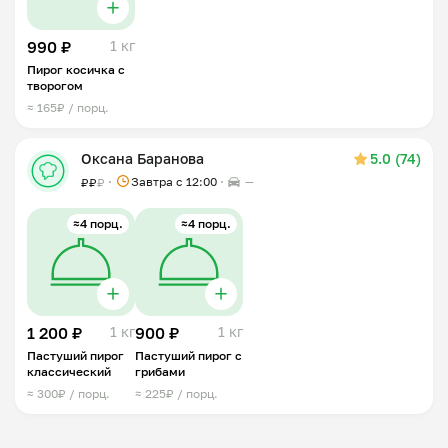
990 ₽
1 кг
Пирог косичка с
творогом
≈ 165₽ / порц.
Оксана Баранова
5.0 (74)
Завтра c 12:00
—
₽
₽
₽
≈4 порц.
≈4 порц.
1 200 ₽
1 кг
900 ₽
1 кг
Пастуший пирог
Пастуший пирог с
классический
грибами
≈ 300₽ / порц.
≈ 225₽ / порц.