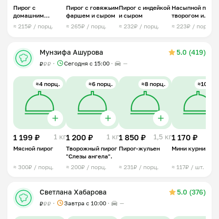
Пирог с
Пирог с говяжьим
Пирог с индейкой
Насыпной пирог
домашним
фаршем и сыром
и сыром
творогом и
фаршем и сыром
джемом
≈ 215₽ / порц.
≈ 265₽ / порц.
≈ 232₽ / порц.
≈ 223₽ / порц.
Мунзифа Ашурова
5.0 (419)
Сегодня с 15:00
—
₽
₽
₽
≈4 порц.
≈6 порц.
≈8 порц.
≈10 шт.
1 199 ₽
1 кг
1 200 ₽
1 кг
1 850 ₽
1,5 кг
1 170 ₽
1 
Мясной пирог
Творожный пирог
Пирог-жульен
Мини курники
"Слезы ангела".
≈ 300₽ / порц.
≈ 200₽ / порц.
≈ 231₽ / порц.
≈ 117₽ / шт.
Светлана Хабарова
5.0 (376)
Завтра c 10:00
—
₽
₽
₽