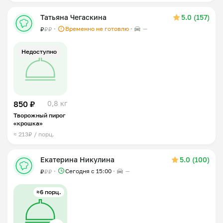
Татьяна Чегаскина
5.0 (157)
Временно не готовлю
—
₽
₽
₽
Недоступно
850 ₽
0,8 кг
Творожный пирог
«крошка»
≈ 213₽ / порц.
Екатерина Никулина
5.0 (100)
Сегодня с 15:00
—
₽
₽
₽
≈6 порц.