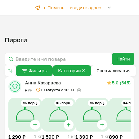
г. Тюмень —
введите адрес
Пироги
Найти
Фильтры
Категории
Специализация
Анна Казарцева
5.0 (545)
10 августа с 10:00
—
₽
₽
₽
≈6 порц.
≈6 порц.
≈6 порц.
≈4 порц.
1 290 ₽
1 кг
1 590 ₽
1 кг
1 390 ₽
1 кг
890 ₽
0,7 