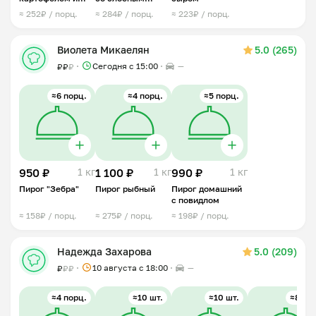
куриной грудкой
дрожжевым
≈ 252₽ / порц.
≈ 284₽ / порц.
≈ 223₽ / порц.
тестом
Виолета Микаелян
5.0 (265)
Сегодня с 15:00
—
₽
₽
₽
≈6 порц.
≈4 порц.
≈5 порц.
950 ₽
1 кг
1 100 ₽
1 кг
990 ₽
1 кг
Пирог "Зебра"
Пирог рыбный
Пирог домашний
с повидлом
≈ 158₽ / порц.
≈ 275₽ / порц.
≈ 198₽ / порц.
Надежда Захарова
5.0 (209)
10 августа с 18:00
—
₽
₽
₽
≈4 порц.
≈10 шт.
≈10 шт.
≈8 шт.