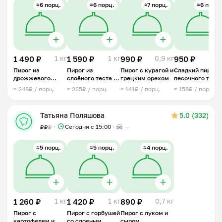
≈6 порц.
≈6 порц.
≈7 порц.
≈6 порц.
1 490 ₽
1 кг
1 590 ₽
1 кг
990 ₽
0,9 кг
950 ₽
1 
Пирог из
Пирог из
Пирог с курагой и
Сладкий пирог и
дрожжевого
слоёного теста с
грецким орехом
песочного тест
теста с
горбушей
≈ 248₽ / порц.
≈ 265₽ / порц.
≈ 141₽ / порц.
≈ 158₽ / порц.
картофелем и
курицей
Татьяна Поляшова
5.0 (332)
Сегодня с 15:00
—
₽
₽
₽
≈5 порц.
≈5 порц.
≈4 порц.
1 260 ₽
1 кг
1 420 ₽
1 кг
890 ₽
0,7 кг
Пирог с
Пирог с горбушей
Пирог с луком и
картофелем и
со слоеным
сыром