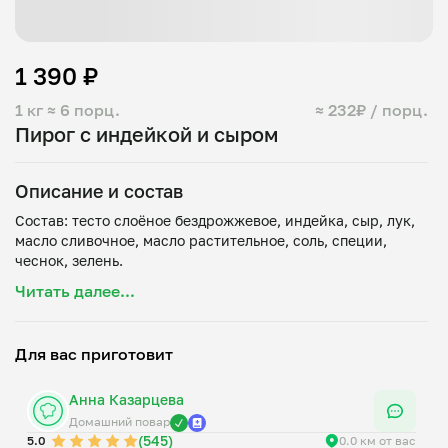
1 390 ₽
1 кг
≈ 6 порц.
≈ 232₽ / порц.
Пирог с индейкой и сыром
Описание и состав
Состав: тесто слоёное бездрожжевое, индейка, сыр, лук,
масло сливочное, масло растительное, соль, специи,
Читать далее...
Для вас приготовит
Анна Казарцева
Домашний повар
(545)
5.0
0.0 км от вас