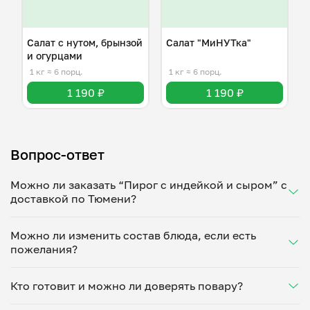
Салат с нутом, брынзой
Салат "МиНУТка"
и огурцами
1 кг
≈ 6 порц.
1 кг
≈ 6 порц.
1 190 ₽
1 190 ₽
Вопрос-ответ
Можно ли заказать “Пирог с индейкой и сыром” с
доставкой по Тюмени?
Да, доставка на дом работает по всему городу!
Можно ли изменить состав блюда, если есть
Укажите удобное время — и получите свежее
пожелания?
домашнее блюдо в большой порции прямо с плиты.
Герметичная упаковка сохраняет тепло до 90
Конечно! Анна Казарцева адаптирует блюдо под
минут. Статус заказа отслеживайте в личном
Кто готовит и можно ли доверять повару?
ваши предпочтения: уберет специи, снизит
кабинете, а с поваром можно связаться напрямую в
количество соли, сахара или заменит ингредиенты.
чате. Рекомендуем оформлять заказ заранее —