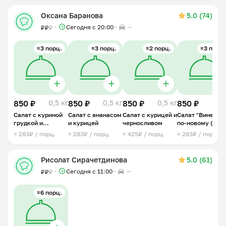
Оксана Баранова
5.0 (74)
Сегодня с 20:00
—
₽
₽
₽
≈3 порц.
≈3 порц.
≈2 порц.
≈3 порц.
850 ₽
0,5 кг
850 ₽
0,5 кг
850 ₽
0,5 кг
850 ₽
0,5 
Салат с куриной
Салат с ананасом
Салат с курицей и
Салат "Винегрет
грудкой и
и курицей
черносливом
по-новому (с
фасолью
курицей)
≈ 283₽ / порц.
≈ 283₽ / порц.
≈ 425₽ / порц.
≈ 283₽ / порц.
Рисолат Сирачетдинова
5.0 (61)
Сегодня с 11:00
—
₽
₽
₽
≈6 порц.