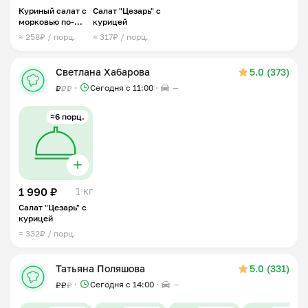
Куриный салат с
Салат "Цезарь" с
морковью по-
курицей
корейски
≈ 258₽ / порц.
≈ 317₽ / порц.
Светлана Хабарова
5.0 (373)
Сегодня с 11:00
—
₽
₽
₽
≈6 порц.
1 990 ₽
1 кг
Салат "Цезарь" с
курицей
≈ 332₽ / порц.
Татьяна Поляшова
5.0 (331)
Сегодня с 14:00
—
₽
₽
₽