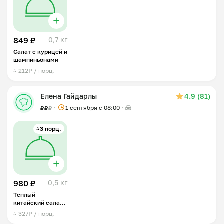
849 ₽
0,7 кг
Салат с курицей и
шампиньонами
≈ 212₽ / порц.
Елена Гайдарлы
4.9 (81)
1 сентября с 08:00
—
₽
₽
₽
≈3 порц.
980 ₽
0,5 кг
Теплый
китайский салат
с курицей
≈ 327₽ / порц.