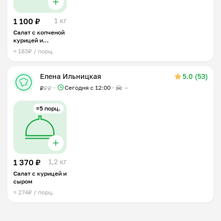
1 100 ₽
1 кг
Салат с копченой
курицей и
красной фасолью
≈ 183₽ / порц.
Елена Ильницкая
5.0 (53)
Сегодня с 12:00
—
₽
₽
₽
≈5 порц.
1 370 ₽
1,2 кг
Салат с курицей и
сыром
≈ 274₽ / порц.