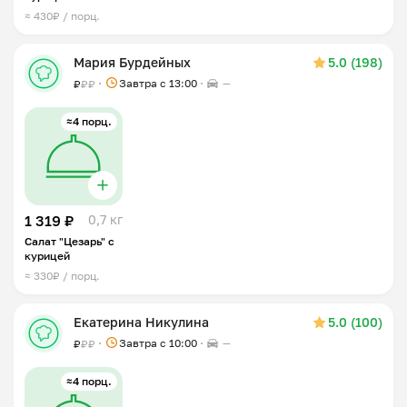
≈ 430₽ / порц.
Мария Бурдейных
5.0 (198)
Завтра c 13:00
—
₽
₽
₽
≈4 порц.
1 319 ₽
0,7 кг
Салат "Цезарь" с
курицей
≈ 330₽ / порц.
Екатерина Никулина
5.0 (100)
Завтра c 10:00
—
₽
₽
₽
≈4 порц.