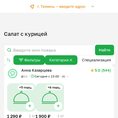
г. Тюмень —
введите адрес
Салат с курицей
Найти
Фильтры
Категории
Специализация
Анна Казарцева
5.0 (544)
Сегодня с 13:00
—
₽
₽
₽
≈5 порц.
≈6 порц.
1 290 ₽
1 кг
1 900 ₽
1 кг