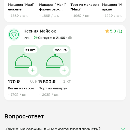
Макарон "Maxi"
Макарон "Maxi"
Торт из макарон
Макарон "Mix"
нежные
фиолетово-
"Maxi"
яркие
розовые
≈ 186₽ / шт.
≈ 186₽ / шт.
≈ 196₽ / шт.
≈ 155₽ / шт.
Ксения Майсюк
5.0 (1)
Сегодня с 21:00
—
₽
₽
₽
≈1 шт.
≈27 шт.
170 ₽
0, кг
5 500 ₽
1 кг
Веган макарон
Торт из макарун
≈ 170₽ / шт.
≈ 203₽ / шт.
Вопрос-ответ
Какие макаруны вы можете предложить?