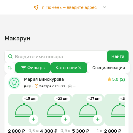
г. Тюмень —
введите адрес
Макарун
Найти
Фильтры
Категории
Специализация
Мария Винокурова
5.0 (2)
Завтра c 09:00
—
₽
₽
₽
≈15 шт.
≈23 шт.
≈27 шт.
≈18 шт.
2 800 ₽
0,6 кг
4 300 ₽
0,9 кг
5 300 ₽
1 кг
2 800 ₽
0,6 