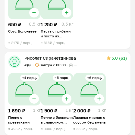
650 ₽
0,5 кг
1 250 ₽
0,5 кг
Соус Болоньезе
Паста с грибами
и песто из
грецких орехов
≈ 217₽ / порц.
≈ 313₽ / порц.
Рисолат Сирачетдинова
5.0 (61)
Завтра c 08:00
—
₽
₽
₽
≈4 порц.
≈5 порц.
≈6 порц.
1 690 ₽
1 кг
1 500 ₽
1 кг
2 000 ₽
1 кг
Пенне с
Пенне с брокколи
Лазанья мясная с
креветками
в сливочном
соусом бешамель
соусе
≈ 423₽ / порц.
≈ 300₽ / порц.
≈ 333₽ / порц.