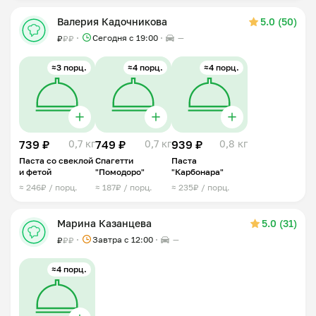
Валерия Кадочникова
5.0 (50)
Сегодня с 19:00
—
₽
₽
₽
≈3 порц.
≈4 порц.
≈4 порц.
739 ₽
0,7 кг
749 ₽
0,7 кг
939 ₽
0,8 кг
Паста со свеклой
Спагетти
Паста
и фетой
"Помодоро"
"Карбонара"
≈ 246₽ / порц.
≈ 187₽ / порц.
≈ 235₽ / порц.
Марина Казанцева
5.0 (31)
Завтра c 12:00
—
₽
₽
₽
≈4 порц.