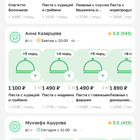
Спагетти
Паста с курицей
Лазанья с соусом
Паста с
Болоньезе
и грибами
бешамель и
морепродуктам
соусом болоньезе
1кг.
≈ 348₽ / порц.
≈ 323₽ / порц.
≈ 373₽ / порц.
≈ 388₽ / порц.
Анна Казарцева
5.0 (545)
Завтра c 10:00
—
₽
₽
₽
≈5 порц.
≈4 порц.
≈5 порц.
≈8 порц.
1 100 ₽
1 кг
1 490 ₽
1 кг
1 490 ₽
1 кг
1 890 ₽
1,6 
Паста с курицей
Паста с мидиями
Паста с говяжьим
Лазанья с
и грибами
фаршем
домашним
фаршем
≈ 220₽ / порц.
≈ 373₽ / порц.
≈ 298₽ / порц.
≈ 236₽ / порц.
Мунзифа Ашурова
5.0 (419)
Сегодня с 11:00
—
₽
₽
₽