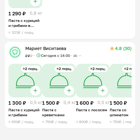
1 290 ₽
0,8 кг
Паста с курицей
и грибами в
сливочном соусе
≈ 323₽ / порц.
Мариет Виситаева
4.8 (30)
Сегодня с 14:00
—
₽
₽
₽
≈2 порц.
≈2 порц.
≈2 порц.
≈2 порц.
1 300 ₽
0,5 кг
1 500 ₽
0,4 кг
1 600 ₽
0,5 кг
1 500 ₽
0,5 
Паста с курицей
Паста с
Паста с лососем
Паста со
и грибами
креветками
шпинатом
≈ 650₽ / порц.
≈ 750₽ / порц.
≈ 800₽ / порц.
≈ 750₽ / порц.