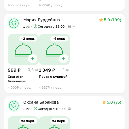
фаршем
≈ 795₽ / порц.
≈ 224₽ / порц.
Мария Бурдейных
5.0 (199)
Сегодня с 13:00
—
₽
₽
₽
≈2 порц.
≈4 порц.
999 ₽
0,5 кг
1 349 ₽
1 кг
Спагетти
Паста с курицей
Болоньезе
≈ 500₽ / порц.
≈ 337₽ / порц.
Оксана Баранова
5.0 (75)
Сегодня с 12:00
—
₽
₽
₽
≈3 порц.
≈4 порц.